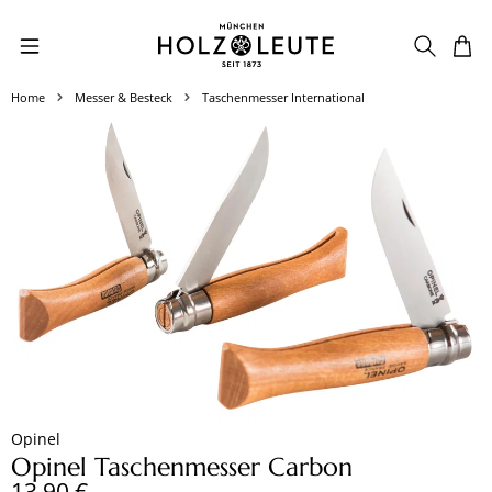
Zum Hauptinhalt springen
Home
Messer & Besteck
Taschenmesser International
Bildergalerie überspringen
Opinel
Opinel Taschenmesser Carbon
Regulärer Preis:
13,90 €