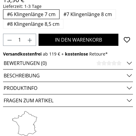
Lieferzeit: 1-3 Tage
#6 Klingenlänge 7 cm
#7 Klingenlänge 8 cm
#8 Klingenlänge 8,5 cm
Produkt Anzahl: Gib den gewünschten Wert e
IN DEN WARENKORB
Versandkostenfrei
ab 119 € +
kostenlose
Retoure*
BEWERTUNGEN (0)
DURCH
BESCHREIBUNG
PRODUKTINFO
FRAGEN ZUM ARTIKEL