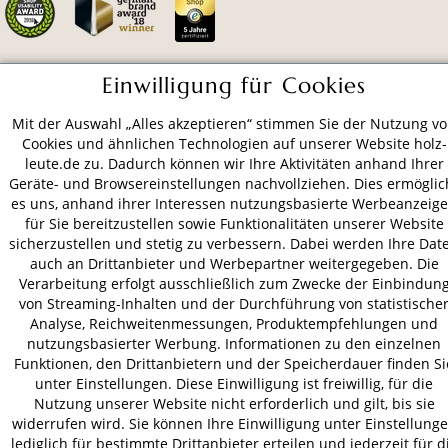
Einwilligung für Cookies
ZAHLUNGSARTEN
Mit der Auswahl „Alles akzeptieren“ stimmen Sie der Nutzung v
Cookies und ähnlichen Technologien auf unserer Website holz-
VERSAND
leute.de zu. Dadurch können wir Ihre Aktivitäten anhand Ihrer
Geräte- und Browsereinstellungen nachvollziehen. Dies ermöglic
es uns, anhand ihrer Interessen nutzungsbasierte Werbeanzeig
für Sie bereitzustellen sowie Funktionalitäten unserer Website
sicherzustellen und stetig zu verbessern. Dabei werden Ihre Dat
AGB
Datenschutz
Impressum
auch an Drittanbieter und Werbepartner weitergegeben. Die
© 2026 HOLZ-LEUTE
Verarbeitung erfolgt ausschließlich zum Zwecke der Einbindun
* Alle Preise inkl. gesetzl. Mehrwertsteuer zzgl.
Versandkosten
.
von Streaming-Inhalten und der Durchführung von statistische
Analyse, Reichweitenmessungen, Produktempfehlungen und
nutzungsbasierter Werbung. Informationen zu den einzelnen
Funktionen, den Drittanbietern und der Speicherdauer finden Si
unter Einstellungen. Diese Einwilligung ist freiwillig, für die
Nutzung unserer Website nicht erforderlich und gilt, bis sie
widerrufen wird. Sie können Ihre Einwilligung unter Einstellung
lediglich für bestimmte Drittanbieter erteilen und jederzeit für d