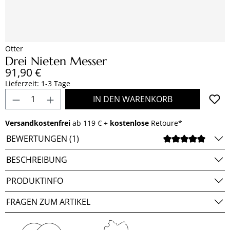
Otter
Drei Nieten Messer
Regulärer Preis:
91,90 €
Lieferzeit: 1-3 Tage
Produkt Anzahl: Gib den gewünschten Wert e
IN DEN WARENKORB
Versandkostenfrei
ab 119 € +
kostenlose
Retoure*
BEWERTUNGEN (1)
DURCH
BESCHREIBUNG
PRODUKTINFO
FRAGEN ZUM ARTIKEL