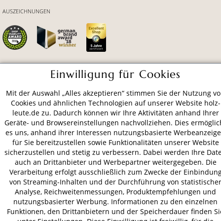
AUSZEICHNUNGEN
Einwilligung für Cookies
ZAHLUNGSARTEN
Mit der Auswahl „Alles akzeptieren“ stimmen Sie der Nutzung v
Cookies und ähnlichen Technologien auf unserer Website holz-
VERSAND
leute.de zu. Dadurch können wir Ihre Aktivitäten anhand Ihrer
Geräte- und Browsereinstellungen nachvollziehen. Dies ermöglic
es uns, anhand ihrer Interessen nutzungsbasierte Werbeanzeig
für Sie bereitzustellen sowie Funktionalitäten unserer Website
AGB
Datenschutz
Impressum
sicherzustellen und stetig zu verbessern. Dabei werden Ihre Dat
auch an Drittanbieter und Werbepartner weitergegeben. Die
© 2026 HOLZ-LEUTE
Verarbeitung erfolgt ausschließlich zum Zwecke der Einbindun
* Alle Preise inkl. gesetzl. Mehrwertsteuer zzgl.
Versandkosten
.
von Streaming-Inhalten und der Durchführung von statistische
Analyse, Reichweitenmessungen, Produktempfehlungen und
nutzungsbasierter Werbung. Informationen zu den einzelnen
Funktionen, den Drittanbietern und der Speicherdauer finden Si