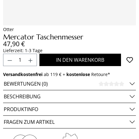
Otter
Mercator Taschenmesser
Regulärer Preis:
47,90 €
Lieferzeit: 1-3 Tage
Produkt Anzahl: Gib den gewünschten Wert e
IN DEN WARENKORB
Versandkostenfrei
ab 119 € +
kostenlose
Retoure*
BEWERTUNGEN (0)
DURCH
BESCHREIBUNG
PRODUKTINFO
FRAGEN ZUM ARTIKEL