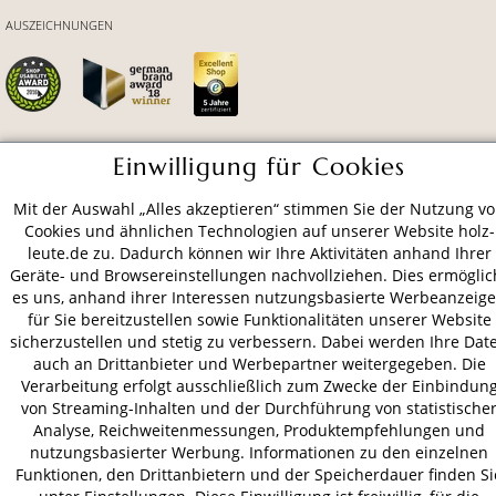
AUSZEICHNUNGEN
Einwilligung für Cookies
ZAHLUNGSARTEN
Mit der Auswahl „Alles akzeptieren“ stimmen Sie der Nutzung v
Cookies und ähnlichen Technologien auf unserer Website holz-
VERSAND
leute.de zu. Dadurch können wir Ihre Aktivitäten anhand Ihrer
Geräte- und Browsereinstellungen nachvollziehen. Dies ermöglic
es uns, anhand ihrer Interessen nutzungsbasierte Werbeanzeig
für Sie bereitzustellen sowie Funktionalitäten unserer Website
AGB
Datenschutz
Impressum
sicherzustellen und stetig zu verbessern. Dabei werden Ihre Dat
auch an Drittanbieter und Werbepartner weitergegeben. Die
© 2026 HOLZ-LEUTE
Verarbeitung erfolgt ausschließlich zum Zwecke der Einbindun
* Alle Preise inkl. gesetzl. Mehrwertsteuer zzgl.
Versandkosten
.
von Streaming-Inhalten und der Durchführung von statistische
Analyse, Reichweitenmessungen, Produktempfehlungen und
nutzungsbasierter Werbung. Informationen zu den einzelnen
Funktionen, den Drittanbietern und der Speicherdauer finden Si