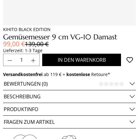
KIHITO BLACK EDITION
Gemüsemesser 9 cm VG-10 Damast
Verkaufspreis:
99,00 €
Regulärer Preis:
139,00 €
Lieferzeit: 1-3 Tage
Produkt Anzahl: Gib den gewünschten Wert e
IN DEN WARENKORB
Versandkostenfrei
ab 119 € +
kostenlose
Retoure*
BEWERTUNGEN (0)
DURCH
BESCHREIBUNG
PRODUKTINFO
FRAGEN ZUM ARTIKEL