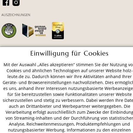
AUSZEICHNUNGEN
Einwilligung für Cookies
ZAHLUNGSARTEN
Mit der Auswahl „Alles akzeptieren“ stimmen Sie der Nutzung v
Cookies und ähnlichen Technologien auf unserer Website holz-
VERSAND
leute.de zu. Dadurch können wir Ihre Aktivitäten anhand Ihrer
Geräte- und Browsereinstellungen nachvollziehen. Dies ermöglic
es uns, anhand ihrer Interessen nutzungsbasierte Werbeanzeig
für Sie bereitzustellen sowie Funktionalitäten unserer Website
AGB
Datenschutz
Impressum
sicherzustellen und stetig zu verbessern. Dabei werden Ihre Dat
auch an Drittanbieter und Werbepartner weitergegeben. Die
© 2026 HOLZ-LEUTE
Verarbeitung erfolgt ausschließlich zum Zwecke der Einbindun
* Alle Preise inkl. gesetzl. Mehrwertsteuer zzgl.
Versandkosten
.
von Streaming-Inhalten und der Durchführung von statistische
Analyse, Reichweitenmessungen, Produktempfehlungen und
nutzungsbasierter Werbung. Informationen zu den einzelnen