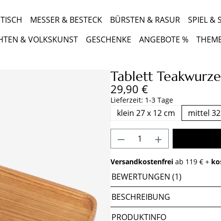
TISCH
MESSER & BESTECK
BÜRSTEN & RASUR
SPIEL &
HTEN & VOLKSKUNST
GESCHENKE
ANGEBOTE %
THEM
Tablett Teakwurze
Regulärer Preis:
29,90 €
Lieferzeit: 1-3 Tage
klein 27 x 12 cm
mittel 3
Produkt Anzahl: Gib 
Versandkostenfrei
ab 119 € +
ko
BEWERTUNGEN (1)
BESCHREIBUNG
PRODUKTINFO