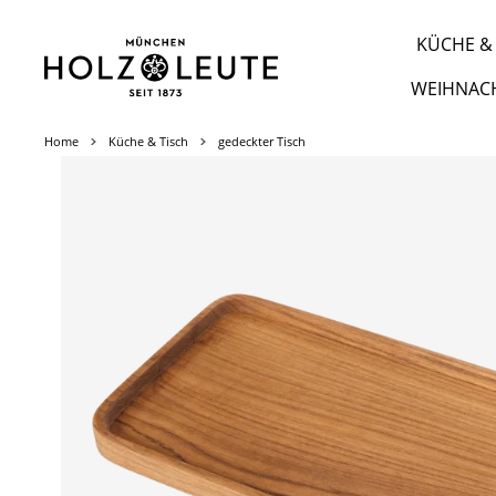
m Hauptinhalt springen
Zur Suche springen
Zur Hauptnavigation springen
KÜCHE & 
WEIHNAC
Home
Küche & Tisch
gedeckter Tisch
Bildergalerie überspringen