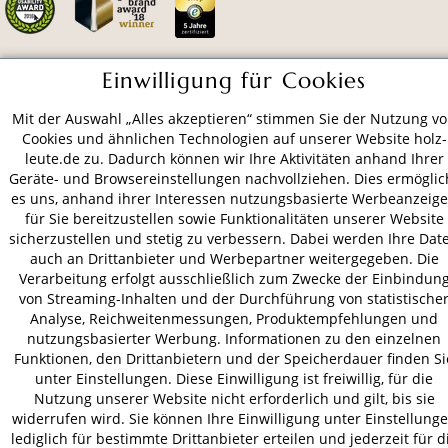
Einwilligung für Cookies
ZAHLUNGSARTEN
Mit der Auswahl „Alles akzeptieren“ stimmen Sie der Nutzung v
Cookies und ähnlichen Technologien auf unserer Website holz-
VERSAND
leute.de zu. Dadurch können wir Ihre Aktivitäten anhand Ihrer
Geräte- und Browsereinstellungen nachvollziehen. Dies ermöglic
es uns, anhand ihrer Interessen nutzungsbasierte Werbeanzeig
für Sie bereitzustellen sowie Funktionalitäten unserer Website
sicherzustellen und stetig zu verbessern. Dabei werden Ihre Dat
AGB
Datenschutz
Impressum
auch an Drittanbieter und Werbepartner weitergegeben. Die
© 2026 HOLZ-LEUTE
Verarbeitung erfolgt ausschließlich zum Zwecke der Einbindun
* Alle Preise inkl. gesetzl. Mehrwertsteuer zzgl.
Versandkosten
.
von Streaming-Inhalten und der Durchführung von statistische
Analyse, Reichweitenmessungen, Produktempfehlungen und
nutzungsbasierter Werbung. Informationen zu den einzelnen
Funktionen, den Drittanbietern und der Speicherdauer finden Si
unter Einstellungen. Diese Einwilligung ist freiwillig, für die
Nutzung unserer Website nicht erforderlich und gilt, bis sie
widerrufen wird. Sie können Ihre Einwilligung unter Einstellung
lediglich für bestimmte Drittanbieter erteilen und jederzeit für d