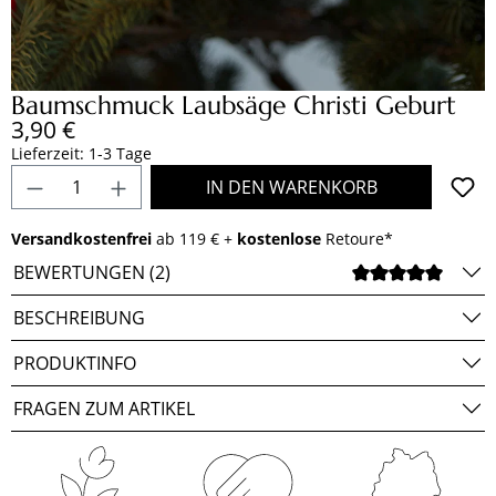
Baumschmuck Laubsäge Christi Geburt
Regulärer Preis:
3,90 €
Lieferzeit: 1-3 Tage
Produkt Anzahl: Gib den gewünschten Wert e
IN DEN WARENKORB
Versandkostenfrei
ab 119 € +
kostenlose
Retoure*
BEWERTUNGEN (2)
DURCH
BESCHREIBUNG
PRODUKTINFO
FRAGEN ZUM ARTIKEL