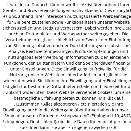
leute.de zu. Dadurch können wir Ihre Aktivitäten anhand Ihrer
Geräte- und Browsereinstellungen nachvollziehen. Dies ermöglic
es uns, anhand ihrer Interessen nutzungsbasierte Werbeanzeig
für Sie bereitzustellen sowie Funktionalitäten unserer Website
AGB
Datenschutz
Impressum
sicherzustellen und stetig zu verbessern. Dabei werden Ihre Dat
© 2026 HOLZ-LEUTE
auch an Drittanbieter und Werbepartner weitergegeben. Die
Verarbeitung erfolgt ausschließlich zum Zwecke der Einbindun
* Alle Preise inkl. gesetzl. Mehrwertsteuer zzgl.
Versandkosten
.
von Streaming-Inhalten und der Durchführung von statistische
Analyse, Reichweitenmessungen, Produktempfehlungen und
nutzungsbasierter Werbung. Informationen zu den einzelnen
Funktionen, den Drittanbietern und der Speicherdauer finden Si
unter Einstellungen. Diese Einwilligung ist freiwillig, für die
Nutzung unserer Website nicht erforderlich und gilt, bis sie
widerrufen wird. Sie können Ihre Einwilligung unter Einstellung
lediglich für bestimmte Drittanbieter erteilen und jederzeit für d
Zukunft widerrufen. Diese Website verwendet Cookies, um eine
bestmögliche Erfahrung bieten zu können. Mit Klick auf
„[Zustimmen / Alles akzeptieren / etc.]“ erteilen Sie Ihre
Einwilligung auch in die Weitergabe über Ihr Verhalten in unser
Shop an unseren Partner, die shopware AG (Ebbinghoff 10, 4862
Schöppingen, Deutschland), die diese Daten Ihnen nicht persönli
zuordnen kann, sie aber zu eigenen Zwecken (z.B.