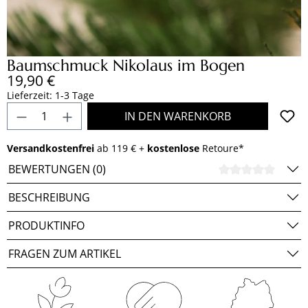
Baumschmuck Nikolaus im Bogen
Regulärer Preis:
19,90 €
Lieferzeit: 1-3 Tage
Produkt Anzahl: Gib den gewünschten Wert e
IN DEN WARENKORB
Versandkostenfrei
ab 119 € +
kostenlose
Retoure*
BEWERTUNGEN (0)
DURCH
BESCHREIBUNG
PRODUKTINFO
FRAGEN ZUM ARTIKEL