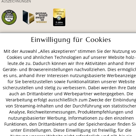
AUSZEICHNUNGEN
Einwilligung für Cookies
ZAHLUNGSARTEN
Mit der Auswahl „Alles akzeptieren“ stimmen Sie der Nutzung v
Cookies und ähnlichen Technologien auf unserer Website holz-
VERSAND
leute.de zu. Dadurch können wir Ihre Aktivitäten anhand Ihrer
Geräte- und Browsereinstellungen nachvollziehen. Dies ermöglic
es uns, anhand ihrer Interessen nutzungsbasierte Werbeanzeig
für Sie bereitzustellen sowie Funktionalitäten unserer Website
AGB
Datenschutz
Impressum
sicherzustellen und stetig zu verbessern. Dabei werden Ihre Dat
auch an Drittanbieter und Werbepartner weitergegeben. Die
© 2026 HOLZ-LEUTE
Verarbeitung erfolgt ausschließlich zum Zwecke der Einbindun
* Alle Preise inkl. gesetzl. Mehrwertsteuer zzgl.
Versandkosten
.
von Streaming-Inhalten und der Durchführung von statistische
Analyse, Reichweitenmessungen, Produktempfehlungen und
nutzungsbasierter Werbung. Informationen zu den einzelnen
Funktionen, den Drittanbietern und der Speicherdauer finden Si
unter Einstellungen. Diese Einwilligung ist freiwillig, für die