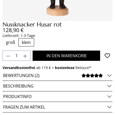
Nussknacker Husar rot
Regulärer Preis:
128,90 €
Lieferzeit: 1-3 Tage
groß
klein
Produkt Anzahl: Gib den gewünschten Wert e
IN DEN WARENKORB
Versandkostenfrei
ab 119 € +
kostenlose
Retoure*
BEWERTUNGEN (2)
DURCH
BESCHREIBUNG
PRODUKTINFO
FRAGEN ZUM ARTIKEL