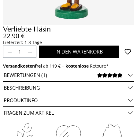
Verliebte Häsin
Regulärer Preis:
22,90 €
Lieferzeit: 1-3 Tage
Produkt Anzahl: Gib den gewünschten Wert e
IN DEN WARENKORB
Versandkostenfrei
ab 119 € +
kostenlose
Retoure*
BEWERTUNGEN (1)
DURCH
BESCHREIBUNG
PRODUKTINFO
FRAGEN ZUM ARTIKEL