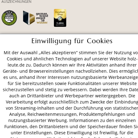
AUSZEICHNUNGEN
Einwilligung für Cookies
ZAHLUNGSARTEN
Mit der Auswahl „Alles akzeptieren“ stimmen Sie der Nutzung v
Cookies und ähnlichen Technologien auf unserer Website holz-
VERSAND
leute.de zu. Dadurch können wir Ihre Aktivitäten anhand Ihrer
Geräte- und Browsereinstellungen nachvollziehen. Dies ermöglic
es uns, anhand ihrer Interessen nutzungsbasierte Werbeanzeig
für Sie bereitzustellen sowie Funktionalitäten unserer Website
AGB
Datenschutz
Impressum
sicherzustellen und stetig zu verbessern. Dabei werden Ihre Dat
auch an Drittanbieter und Werbepartner weitergegeben. Die
© 2026 HOLZ-LEUTE
Verarbeitung erfolgt ausschließlich zum Zwecke der Einbindun
* Alle Preise inkl. gesetzl. Mehrwertsteuer zzgl.
Versandkosten
.
von Streaming-Inhalten und der Durchführung von statistische
Analyse, Reichweitenmessungen, Produktempfehlungen und
nutzungsbasierter Werbung. Informationen zu den einzelnen
Funktionen, den Drittanbietern und der Speicherdauer finden Si
unter Einstellungen. Diese Einwilligung ist freiwillig, für die