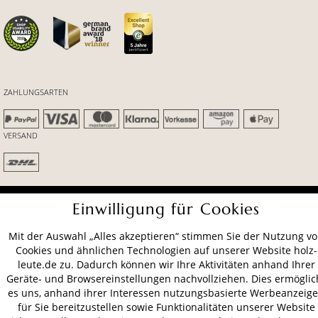
ZAHLUNGSARTEN
VERSAND
AGB
Datenschutz
Impressum
Einwilligung für Cookies
© 2026 HOLZ-LEUTE
* Alle Preise inkl. gesetzl. Mehrwertsteuer zzgl.
Versandkosten
.
Mit der Auswahl „Alles akzeptieren“ stimmen Sie der Nutzung v
Cookies und ähnlichen Technologien auf unserer Website holz-
leute.de zu. Dadurch können wir Ihre Aktivitäten anhand Ihrer
Geräte- und Browsereinstellungen nachvollziehen. Dies ermöglic
es uns, anhand ihrer Interessen nutzungsbasierte Werbeanzeig
für Sie bereitzustellen sowie Funktionalitäten unserer Website