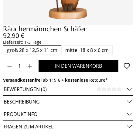
Räuchermännchen Schäfer
Regulärer Preis:
92,90 €
Lieferzeit: 1-3 Tage
groß 28 x 12,5 x 11 cm
mittel 18 x 8 x 6 cm
Produkt Anzahl: Gib den gewünschten Wert e
IN DEN WARENKORB
Versandkostenfrei
ab 119 € +
kostenlose
Retoure*
BEWERTUNGEN (0)
DURCH
BESCHREIBUNG
PRODUKTINFO
FRAGEN ZUM ARTIKEL