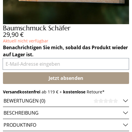
Baumschmuck Schäfer
Regulärer Preis:
29,90 €
Aktuell nicht verfügbar
Benachrichtigen Sie mich, sobald das Produkt wieder
auf Lager ist.
E-Mail-Adresse eingeben
Jetzt absenden
Versandkostenfrei
ab 119 € +
kostenlose
Retoure*
BEWERTUNGEN (0)
DURCH
BESCHREIBUNG
PRODUKTINFO