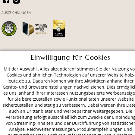
AUSZEICHNUNGEN
ZAHLUNGSARTEN
Einwilligung für Cookies
Mit der Auswahl „Alles akzeptieren“ stimmen Sie der Nutzung v
VERSAND
Cookies und ähnlichen Technologien auf unserer Website holz-
leute.de zu. Dadurch können wir Ihre Aktivitäten anhand Ihrer
Geräte- und Browsereinstellungen nachvollziehen. Dies ermöglic
es uns, anhand ihrer Interessen nutzungsbasierte Werbeanzeig
AGB
Datenschutz
Impressum
für Sie bereitzustellen sowie Funktionalitäten unserer Website
sicherzustellen und stetig zu verbessern. Dabei werden Ihre Dat
© 2026 HOLZ-LEUTE
auch an Drittanbieter und Werbepartner weitergegeben. Die
* Alle Preise inkl. gesetzl. Mehrwertsteuer zzgl.
Versandkosten
.
Verarbeitung erfolgt ausschließlich zum Zwecke der Einbindun
von Streaming-Inhalten und der Durchführung von statistische
Analyse, Reichweitenmessungen, Produktempfehlungen und