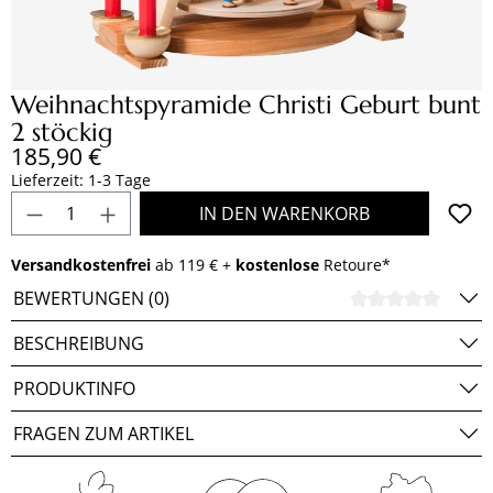
Weihnachtspyramide Christi Geburt bunt
2 stöckig
Regulärer Preis:
185,90 €
Lieferzeit: 1-3 Tage
Produkt Anzahl: Gib den gewünschten Wert e
IN DEN WARENKORB
Versandkostenfrei
ab 119 € +
kostenlose
Retoure*
BEWERTUNGEN (0)
DURCH
BESCHREIBUNG
PRODUKTINFO
FRAGEN ZUM ARTIKEL