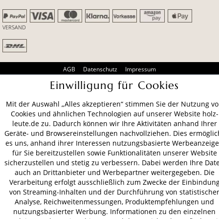
VERSAND
AGB
Datenschutz
Impressum
Einwilligung für Cookies
© 2026 HOLZ-LEUTE
* Alle Preise inkl. gesetzl. Mehrwertsteuer zzgl.
Versandkosten
.
Mit der Auswahl „Alles akzeptieren“ stimmen Sie der Nutzung v
Cookies und ähnlichen Technologien auf unserer Website holz-
leute.de zu. Dadurch können wir Ihre Aktivitäten anhand Ihrer
Geräte- und Browsereinstellungen nachvollziehen. Dies ermöglic
es uns, anhand ihrer Interessen nutzungsbasierte Werbeanzeig
für Sie bereitzustellen sowie Funktionalitäten unserer Website
sicherzustellen und stetig zu verbessern. Dabei werden Ihre Dat
auch an Drittanbieter und Werbepartner weitergegeben. Die
Verarbeitung erfolgt ausschließlich zum Zwecke der Einbindun
von Streaming-Inhalten und der Durchführung von statistische
Analyse, Reichweitenmessungen, Produktempfehlungen und
nutzungsbasierter Werbung. Informationen zu den einzelnen