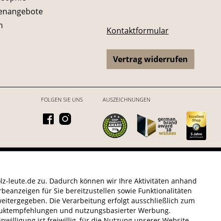
lenangebote
m
Kontaktformular
Vertrag widerrufen
FOLGEN SIE UNS
AUSZEICHNUNGEN
6 HOLZ-LEUTE
* Alle Preise inkl. gesetzl. Mehrwertsteuer zzgl.
Versandkosten
.
z-leute.de zu. Dadurch können wir Ihre Aktivitäten anhand
beanzeigen für Sie bereitzustellen sowie Funktionalitäten
eitergegeben. Die Verarbeitung erfolgt ausschließlich zum
oduktempfehlungen und nutzungsbasierter Werbung.
willigung ist freiwillig, für die Nutzung unserer Website