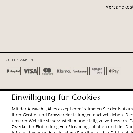
Versandkos
ZAHLUNGSARTEN
AGB
Datenschutz
Impressum
Einwilligung für Cookies
Mit der Auswahl „Alles akzeptieren“ stimmen Sie der Nutzun
Ihrer Geräte- und Browsereinstellungen nachvollziehen. Die
unserer Website sicherzustellen und stetig zu verbessern. 
Zwecke der Einbindung von Streaming-Inhalten und der Dur
Informationen zu den einzelnen Funktionen, den Drittanbiete