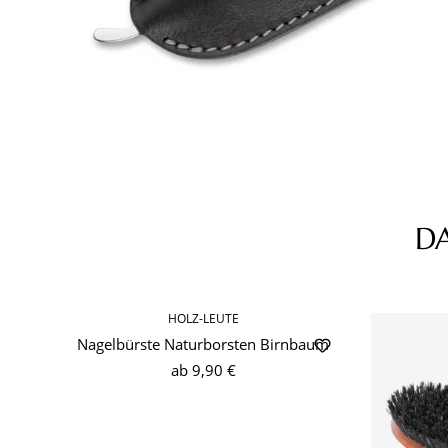
D
Produktgalerie überspringen
HOLZ-LEUTE
Nagelbürste Naturborsten Birnbaum
ab
9,90 €