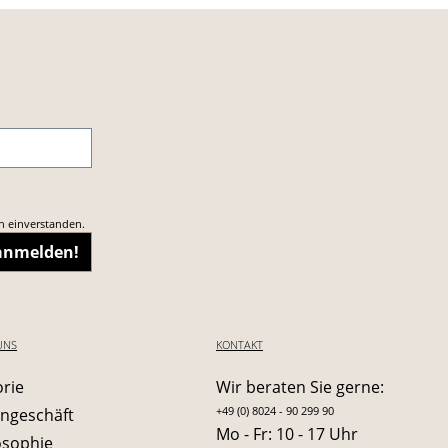
n einverstanden.
 anmelden!
UNS
KONTAKT
orie
Wir beraten Sie gerne:
+49 (0) 8024 - 90 299 90
ngeschäft
Mo - Fr: 10 - 17 Uhr
osophie