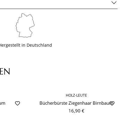
Hergestellt in Deutschland
EN
HOLZ-LEUTE
-
aum
Bücherbürste Ziegenhaar Birnbaum
16,90 €