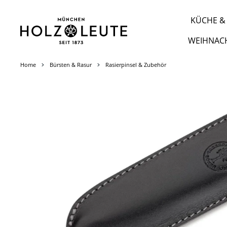
m Hauptinhalt springen
Zur Suche springen
Zur Hauptnavigation springen
KÜCHE & 
WEIHNAC
Home
Bürsten & Rasur
Rasierpinsel & Zubehör
Bildergalerie überspringen