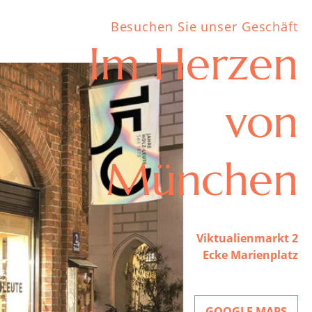
Besuchen Sie unser Geschäft
Im Herzen
von
München
Viktualienmarkt 2
Ecke Marienplatz
GOOGLE MAPS