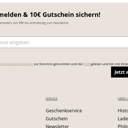
melden & 10€ Gutschein sichern!
arenwert von 99€ bei Anmeldung zum Newsletter.
sse
*
nschutzbestimmungen
zur Kenntnis genommen und die
AGB
gelesen und bin mit ihne
Jetzt
SERVICE
ÜBER 
Geschenkservice
Hist
Gutschein
Lade
Newsletter
Phil