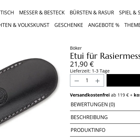
TISCH
MESSER & BESTECK
BÜRSTEN & RASUR
SPIEL &
HTEN & VOLKSKUNST
GESCHENKE
ANGEBOTE %
THEM
Böker
Etui für Rasiermes
Regulärer Preis:
21,90 €
Lieferzeit: 1-3 Tage
Produkt Anzahl: Gib 
Versandkostenfrei
ab 119 € +
ko
BEWERTUNGEN (0)
BESCHREIBUNG
PRODUKTINFO