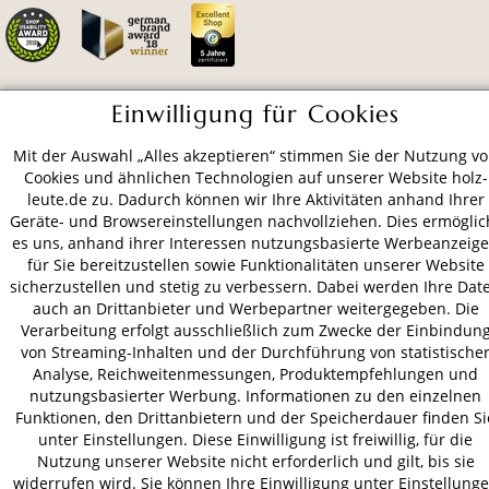
Einwilligung für Cookies
ZAHLUNGSARTEN
Mit der Auswahl „Alles akzeptieren“ stimmen Sie der Nutzung v
Cookies und ähnlichen Technologien auf unserer Website holz-
VERSAND
leute.de zu. Dadurch können wir Ihre Aktivitäten anhand Ihrer
Geräte- und Browsereinstellungen nachvollziehen. Dies ermöglic
es uns, anhand ihrer Interessen nutzungsbasierte Werbeanzeig
für Sie bereitzustellen sowie Funktionalitäten unserer Website
AGB
Datenschutz
Impressum
sicherzustellen und stetig zu verbessern. Dabei werden Ihre Dat
auch an Drittanbieter und Werbepartner weitergegeben. Die
© 2026 HOLZ-LEUTE
Verarbeitung erfolgt ausschließlich zum Zwecke der Einbindun
* Alle Preise inkl. gesetzl. Mehrwertsteuer zzgl.
Versandkosten
.
von Streaming-Inhalten und der Durchführung von statistische
Analyse, Reichweitenmessungen, Produktempfehlungen und
nutzungsbasierter Werbung. Informationen zu den einzelnen
Funktionen, den Drittanbietern und der Speicherdauer finden Si
unter Einstellungen. Diese Einwilligung ist freiwillig, für die
Nutzung unserer Website nicht erforderlich und gilt, bis sie
widerrufen wird. Sie können Ihre Einwilligung unter Einstellung