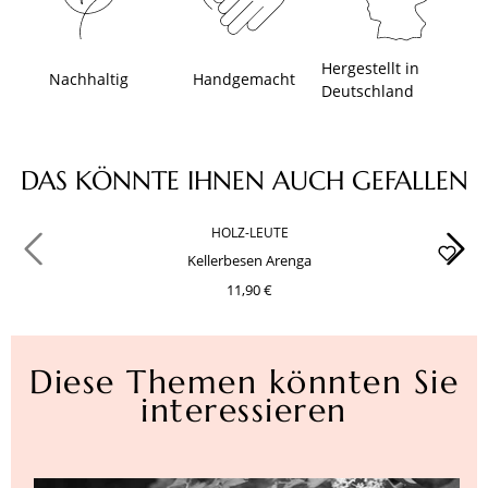
Hergestellt in
Nachhaltig
Handgemacht
Deutschland
Produktgalerie überspringen
DAS KÖNNTE IHNEN AUCH GEFALLEN
HOLZ-LEUTE
Kellerbesen Arenga
11,90 €
Diese Themen könnten Sie
interessieren