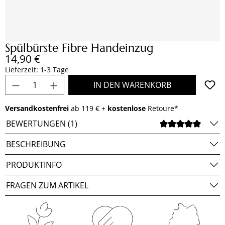
Spülbürste Fibre Handeinzug
Regulärer Preis:
14,90 €
Lieferzeit: 1-3 Tage
Produkt Anzahl: Gib den gewünschten Wert e
IN DEN WARENKORB
Versandkostenfrei
ab 119 € +
kostenlose
Retoure*
BEWERTUNGEN (1)
DURCH
BESCHREIBUNG
PRODUKTINFO
FRAGEN ZUM ARTIKEL