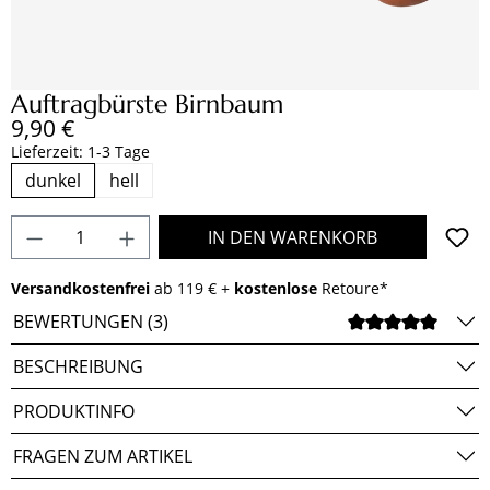
Auftragbürste Birnbaum
Regulärer Preis:
9,90 €
Lieferzeit: 1-3 Tage
dunkel
hell
Produkt Anzahl: Gib den gewünschten Wert e
IN DEN WARENKORB
Versandkostenfrei
ab 119 € +
kostenlose
Retoure*
BEWERTUNGEN (3)
DURCH
BESCHREIBUNG
PRODUKTINFO
FRAGEN ZUM ARTIKEL