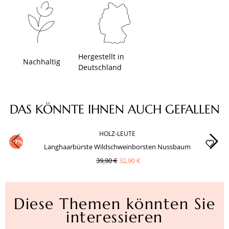
Hergestellt in
Nachhaltig
Deutschland
Produktgalerie überspringen
DAS KÖNNTE IHNEN AUCH GEFALLEN
HOLZ-LEUTE
-17%
Langhaarbürste Wildschweinborsten Nussbaum
39,90 €
32,90 €
Diese Themen könnten Sie
interessieren