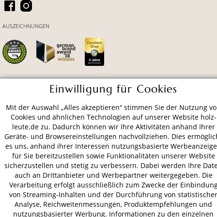
AUSZEICHNUNGEN
Einwilligung für Cookies
ZAHLUNGSARTEN
Mit der Auswahl „Alles akzeptieren“ stimmen Sie der Nutzung v
Cookies und ähnlichen Technologien auf unserer Website holz-
VERSAND
leute.de zu. Dadurch können wir Ihre Aktivitäten anhand Ihrer
Geräte- und Browsereinstellungen nachvollziehen. Dies ermöglic
es uns, anhand ihrer Interessen nutzungsbasierte Werbeanzeig
für Sie bereitzustellen sowie Funktionalitäten unserer Website
AGB
Datenschutz
Impressum
sicherzustellen und stetig zu verbessern. Dabei werden Ihre Dat
auch an Drittanbieter und Werbepartner weitergegeben. Die
© 2026 HOLZ-LEUTE
Verarbeitung erfolgt ausschließlich zum Zwecke der Einbindun
* Alle Preise inkl. gesetzl. Mehrwertsteuer zzgl.
Versandkosten
.
von Streaming-Inhalten und der Durchführung von statistische
Analyse, Reichweitenmessungen, Produktempfehlungen und
nutzungsbasierter Werbung. Informationen zu den einzelnen