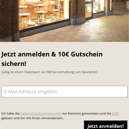
Jetzt anmelden & 10€ Gutschein
sichern!
Gültig ab einem Warenwert von 99€ bei Anmeldung zum Newsletter.
E-Mail-Adresse
*
Ich habe die
Datenschutzbestimmungen
zur Kenntnis genommen und die
AGB
gelesen und bin mit ihnen einverstanden.
Jetzt anmelden!