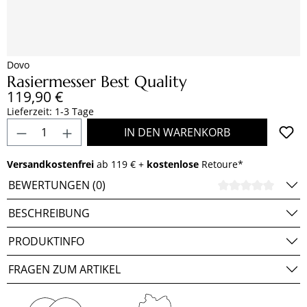
Dovo
Rasiermesser Best Quality
Regulärer Preis:
119,90 €
Lieferzeit: 1-3 Tage
Produkt Anzahl: Gib den gewünschten Wert e
IN DEN WARENKORB
Versandkostenfrei
ab 119 € +
kostenlose
Retoure*
BEWERTUNGEN (0)
DURCH
BESCHREIBUNG
PRODUKTINFO
FRAGEN ZUM ARTIKEL