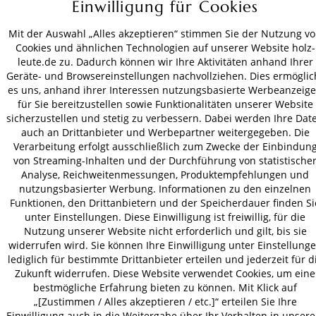
Einwilligung für Cookies
ZAHLUNGSARTEN
Mit der Auswahl „Alles akzeptieren“ stimmen Sie der Nutzung v
VERSAND
Cookies und ähnlichen Technologien auf unserer Website holz-
leute.de zu. Dadurch können wir Ihre Aktivitäten anhand Ihrer
Geräte- und Browsereinstellungen nachvollziehen. Dies ermöglic
es uns, anhand ihrer Interessen nutzungsbasierte Werbeanzeig
für Sie bereitzustellen sowie Funktionalitäten unserer Website
AGB
Datenschutz
Impressum
sicherzustellen und stetig zu verbessern. Dabei werden Ihre Dat
© 2026 HOLZ-LEUTE
auch an Drittanbieter und Werbepartner weitergegeben. Die
* Alle Preise inkl. gesetzl. Mehrwertsteuer zzgl.
Versandkosten
.
Verarbeitung erfolgt ausschließlich zum Zwecke der Einbindun
von Streaming-Inhalten und der Durchführung von statistische
Analyse, Reichweitenmessungen, Produktempfehlungen und
nutzungsbasierter Werbung. Informationen zu den einzelnen
Funktionen, den Drittanbietern und der Speicherdauer finden Si
unter Einstellungen. Diese Einwilligung ist freiwillig, für die
Nutzung unserer Website nicht erforderlich und gilt, bis sie
widerrufen wird. Sie können Ihre Einwilligung unter Einstellung
lediglich für bestimmte Drittanbieter erteilen und jederzeit für d
Zukunft widerrufen. Diese Website verwendet Cookies, um eine
bestmögliche Erfahrung bieten zu können. Mit Klick auf
„[Zustimmen / Alles akzeptieren / etc.]“ erteilen Sie Ihre
Einwilligung auch in die Weitergabe über Ihr Verhalten in unser