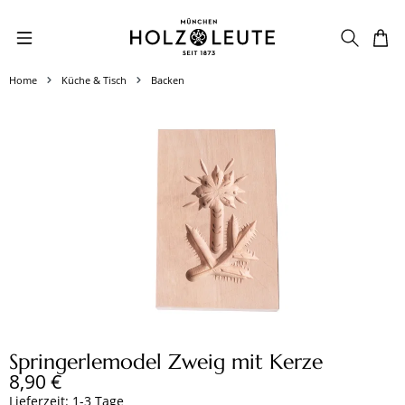
Zum Hauptinhalt springen
Home
Küche & Tisch
Backen
Bildergalerie überspringen
Springerlemodel Zweig mit Kerze
Regulärer Preis:
8,90 €
Lieferzeit: 1-3 Tage