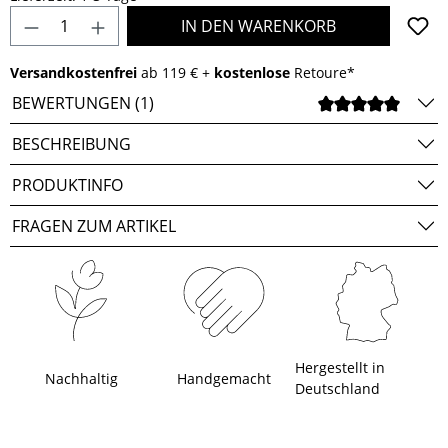
Produkt Anzahl: Gib den gewünschten Wert e
IN DEN WARENKORB
Versandkostenfrei
ab 119 € +
kostenlose
Retoure*
BEWERTUNGEN (1)
DURCH
BESCHREIBUNG
PRODUKTINFO
FRAGEN ZUM ARTIKEL
Hergestellt in
Nachhaltig
Handgemacht
Deutschland