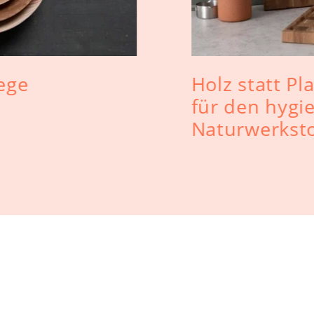
lege
Holz statt Pl
für den hygi
Naturwerksto