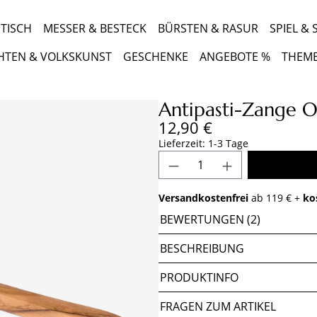
TISCH
MESSER & BESTECK
BÜRSTEN & RASUR
SPIEL &
HTEN & VOLKSKUNST
GESCHENKE
ANGEBOTE %
THEM
Antipasti-Zange O
Regulärer Preis:
12,90 €
Lieferzeit: 1-3 Tage
Produkt Anzahl: Gib 
Versandkostenfrei
ab 119 € +
ko
BEWERTUNGEN (2)
BESCHREIBUNG
PRODUKTINFO
FRAGEN ZUM ARTIKEL