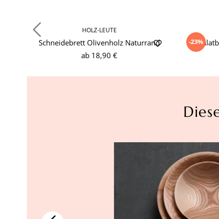
HOLZ-LEUTE
-23%
Schneidebrett Olivenholz Naturrand
Salat
ab
18,90 €
Dies