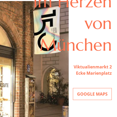
Im Herzen
von
München
Viktualienmarkt 2
Ecke Marienplatz
GOOGLE MAPS