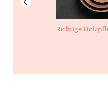
 und
Richtige Holzpf
fel aus