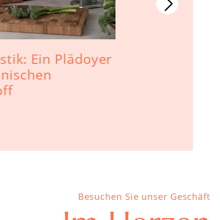
astik: Ein Plädoyer
Ökologie 
enischen
ff
Besuchen Sie unser Geschäft