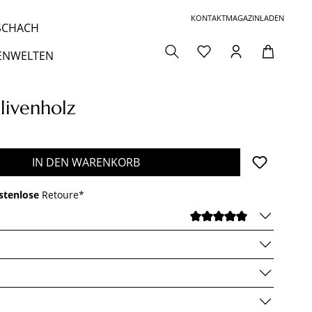
KONTAKT
MAGAZIN
LADEN
 SCHACH
ENWELTEN
livenholz
den gewünschten Wert ein oder benutze die 
IN DEN WARENKORB
stenlose
Retoure*
DURCHSCHNI