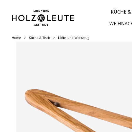
m Hauptinhalt springen
Zur Suche springen
Zur Hauptnavigation springen
KÜCHE & 
WEIHNAC
Home
Küche & Tisch
Löffel und Werkzeug
Bildergalerie überspringen