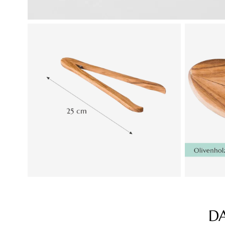
D
Produktgalerie überspringen