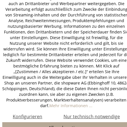
auch an Drittanbieter und Werbepartner weitergegeben. Die
* Alle Preise inkl. gesetzl. Mehrwertsteuer zzgl.
Versandkosten
.
Verarbeitung erfolgt ausschließlich zum Zwecke der Einbindun
von Streaming-Inhalten und der Durchführung von statistische
Analyse, Reichweitenmessungen, Produktempfehlungen und
nutzungsbasierter Werbung. Informationen zu den einzelnen
Funktionen, den Drittanbietern und der Speicherdauer finden Si
unter Einstellungen. Diese Einwilligung ist freiwillig, für die
Nutzung unserer Website nicht erforderlich und gilt, bis sie
widerrufen wird. Sie können Ihre Einwilligung unter Einstellung
lediglich für bestimmte Drittanbieter erteilen und jederzeit für d
Zukunft widerrufen. Diese Website verwendet Cookies, um eine
bestmögliche Erfahrung bieten zu können. Mit Klick auf
„[Zustimmen / Alles akzeptieren / etc.]“ erteilen Sie Ihre
Einwilligung auch in die Weitergabe über Ihr Verhalten in unser
Shop an unseren Partner, die shopware AG (Ebbinghoff 10, 4862
Schöppingen, Deutschland), die diese Daten Ihnen nicht persönli
zuordnen kann, sie aber zu eigenen Zwecken (z.B.
Produktverbesserungen, Marktverhaltensanalysen) verarbeiten
darf.
Mehr Informationen ...
Konfigurieren
Nur technisch notwendige