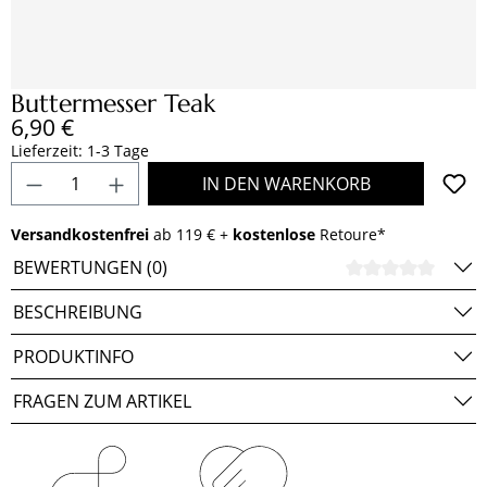
Buttermesser Teak
Regulärer Preis:
6,90 €
Lieferzeit: 1-3 Tage
Produkt Anzahl: Gib den gewünschten Wert e
IN DEN WARENKORB
Versandkostenfrei
ab 119 € +
kostenlose
Retoure*
BEWERTUNGEN (0)
DURCH
BESCHREIBUNG
PRODUKTINFO
FRAGEN ZUM ARTIKEL