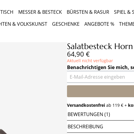
TISCH
MESSER & BESTECK
BÜRSTEN & RASUR
SPIEL &
HTEN & VOLKSKUNST
GESCHENKE
ANGEBOTE %
THEM
Salatbesteck Horn
Regulärer Preis:
64,90 €
Aktuell nicht verfügbar
Benachrichtigen Sie mich, s
E-Mail-Adresse eingeben
Versandkostenfrei
ab 119 € +
ko
BEWERTUNGEN (1)
BESCHREIBUNG