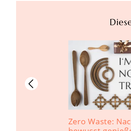
Dies
e
Zero Waste: Nac
bewusst genieß