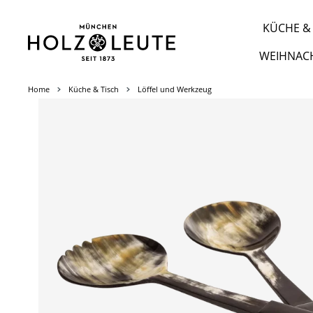
m Hauptinhalt springen
Zur Suche springen
Zur Hauptnavigation springen
KÜCHE & 
WEIHNAC
Home
Küche & Tisch
Löffel und Werkzeug
Bildergalerie überspringen