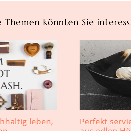
e Themen könnten Sie interess
hhaltig leben,
Perfekt servi
en
aus edlen Hö