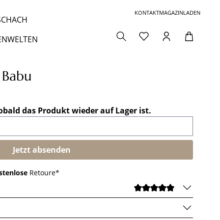
KONTAKT
MAGAZIN
LADEN
 SCHACH
ENWELTEN
 Babu
obald das Produkt wieder auf Lager ist.
Jetzt absenden
stenlose
Retoure*
DURCHSCHNI