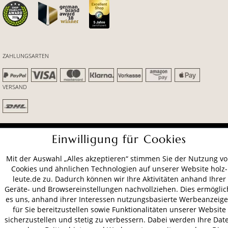
ZAHLUNGSARTEN
VERSAND
AGB
Datenschutz
Impressum
Einwilligung für Cookies
© 2026 HOLZ-LEUTE
Mit der Auswahl „Alles akzeptieren“ stimmen Sie der Nutzung v
* Alle Preise inkl. gesetzl. Mehrwertsteuer zzgl.
Versandkosten
.
Cookies und ähnlichen Technologien auf unserer Website holz-
leute.de zu. Dadurch können wir Ihre Aktivitäten anhand Ihrer
Geräte- und Browsereinstellungen nachvollziehen. Dies ermöglic
es uns, anhand ihrer Interessen nutzungsbasierte Werbeanzeig
für Sie bereitzustellen sowie Funktionalitäten unserer Website
sicherzustellen und stetig zu verbessern. Dabei werden Ihre Dat