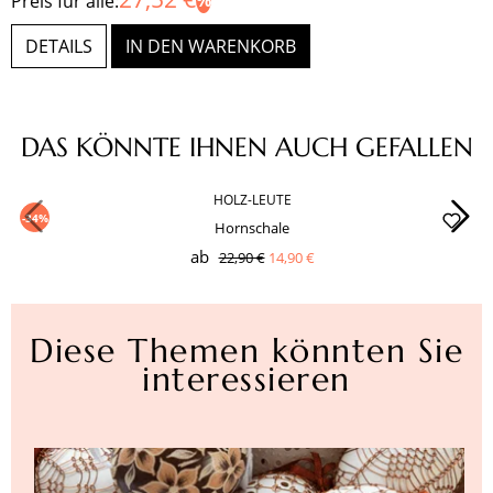
Preis für alle:
DETAILS
IN DEN WARENKORB
Produktgalerie überspringen
DAS KÖNNTE IHNEN AUCH GEFALLEN
HOLZ-LEUTE
-34%
Hornschale
ab
22,90 €
14,90 €
Diese Themen könnten Sie
interessieren