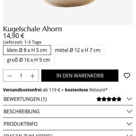
Kugelschale Ahorn
Regulärer Preis:
14,90 €
Lieferzeit: 1-3 Tage
klein Ø 8 x H 5 cm
mittel Ø 12 x H 7 cm
groß Ø 16 x H 9 cm
Produkt Anzahl: Gib den gewünschten Wert e
IN DEN WARENKORB
Versandkostenfrei
ab 119 € +
kostenlose
Retoure*
BEWERTUNGEN (1)
DURCH
BESCHREIBUNG
PRODUKTINFO