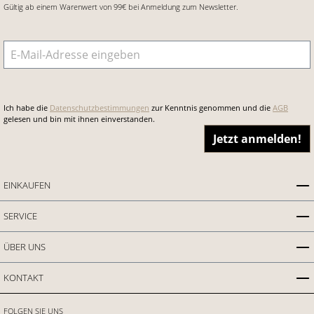
Gültig ab einem Warenwert von 99€ bei Anmeldung zum Newsletter.
E-Mail-Adresse
*
Ich habe die
Datenschutzbestimmungen
zur Kenntnis genommen und die
AGB
gelesen und bin mit ihnen einverstanden.
Jetzt anmelden!
EINKAUFEN
SERVICE
ÜBER UNS
KONTAKT
FOLGEN SIE UNS