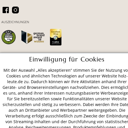
AUSZEICHNUNGEN
Einwilligung für Cookies
ZAHLUNGSARTEN
Mit der Auswahl „Alles akzeptieren“ stimmen Sie der Nutzung v
Cookies und ähnlichen Technologien auf unserer Website holz-
VERSAND
leute.de zu. Dadurch können wir Ihre Aktivitäten anhand Ihrer
Geräte- und Browsereinstellungen nachvollziehen. Dies ermöglic
es uns, anhand ihrer Interessen nutzungsbasierte Werbeanzeig
für Sie bereitzustellen sowie Funktionalitäten unserer Website
AGB
Datenschutz
Impressum
sicherzustellen und stetig zu verbessern. Dabei werden Ihre Dat
auch an Drittanbieter und Werbepartner weitergegeben. Die
© 2026 HOLZ-LEUTE
Verarbeitung erfolgt ausschließlich zum Zwecke der Einbindun
* Alle Preise inkl. gesetzl. Mehrwertsteuer zzgl.
Versandkosten
.
von Streaming-Inhalten und der Durchführung von statistische
Analyse, Reichweitenmessungen, Produktempfehlungen und