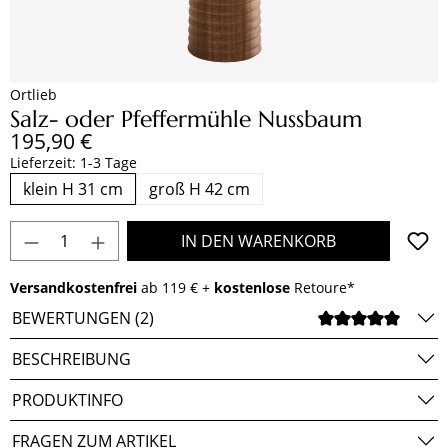
Ortlieb
Salz- oder Pfeffermühle Nussbaum
Regulärer Preis:
195,90 €
Lieferzeit: 1-3 Tage
klein H 31 cm
groß H 42 cm
Produkt Anzahl: Gib den gewünschten Wert e
IN DEN WARENKORB
Versandkostenfrei
ab 119 € +
kostenlose
Retoure*
BEWERTUNGEN (2)
DURCH
BESCHREIBUNG
PRODUKTINFO
FRAGEN ZUM ARTIKEL