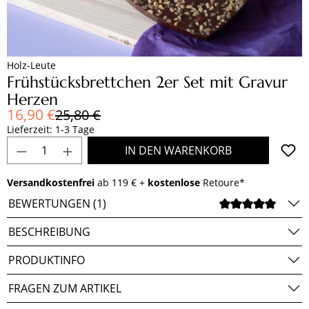
Holz-Leute
Frühstücksbrettchen 2er Set mit Gravur
Herzen
Verkaufspreis:
16,90 €
Regulärer Preis:
25,80 €
Lieferzeit: 1-3 Tage
Produkt Anzahl: Gib den gewünschten Wert e
IN DEN WARENKORB
Versandkostenfrei
ab 119 € +
kostenlose
Retoure*
BEWERTUNGEN (1)
DURCH
BESCHREIBUNG
PRODUKTINFO
FRAGEN ZUM ARTIKEL