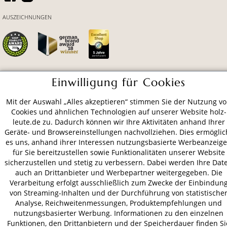
AUSZEICHNUNGEN
Einwilligung für Cookies
ZAHLUNGSARTEN
Mit der Auswahl „Alles akzeptieren“ stimmen Sie der Nutzung v
Cookies und ähnlichen Technologien auf unserer Website holz-
VERSAND
leute.de zu. Dadurch können wir Ihre Aktivitäten anhand Ihrer
Geräte- und Browsereinstellungen nachvollziehen. Dies ermöglic
es uns, anhand ihrer Interessen nutzungsbasierte Werbeanzeig
für Sie bereitzustellen sowie Funktionalitäten unserer Website
AGB
Datenschutz
Impressum
sicherzustellen und stetig zu verbessern. Dabei werden Ihre Dat
auch an Drittanbieter und Werbepartner weitergegeben. Die
© 2026 HOLZ-LEUTE
Verarbeitung erfolgt ausschließlich zum Zwecke der Einbindun
* Alle Preise inkl. gesetzl. Mehrwertsteuer zzgl.
Versandkosten
.
von Streaming-Inhalten und der Durchführung von statistische
Analyse, Reichweitenmessungen, Produktempfehlungen und
nutzungsbasierter Werbung. Informationen zu den einzelnen
Funktionen, den Drittanbietern und der Speicherdauer finden Si