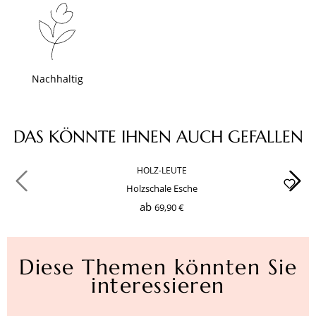
Nachhaltig
Produktgalerie überspringen
DAS KÖNNTE IHNEN AUCH GEFALLEN
HOLZ-LEUTE
Holzschale Esche
ab
69,90 €
Diese Themen könnten Sie
interessieren