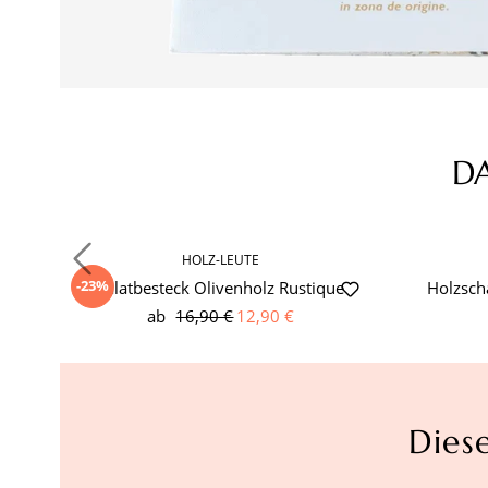
D
Produktgalerie überspringen
HOLZ-LEUTE
-23%
Salatbesteck Olivenholz Rustique
Holzsch
ab
16,90 €
12,90 €
Dies