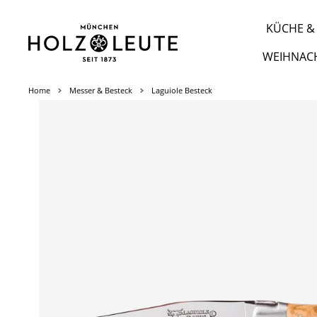
m Hauptinhalt springen
Zur Suche springen
Zur Hauptnavigation springen
KÜCHE & 
WEIHNAC
Home
Messer & Besteck
Laguiole Besteck
Bildergalerie überspringen