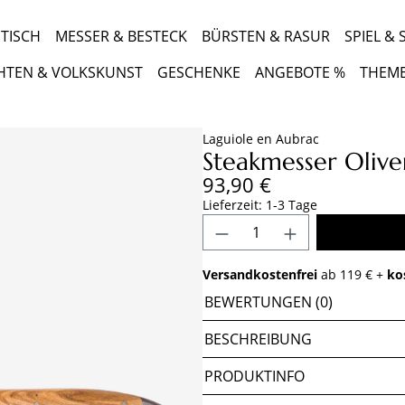
TISCH
MESSER & BESTECK
BÜRSTEN & RASUR
SPIEL &
HTEN & VOLKSKUNST
GESCHENKE
ANGEBOTE %
THEM
Laguiole en Aubrac
Steakmesser Olive
Regulärer Preis:
93,90 €
Lieferzeit: 1-3 Tage
Produkt Anzahl: Gib 
Versandkostenfrei
ab 119 € +
ko
BEWERTUNGEN (0)
BESCHREIBUNG
PRODUKTINFO