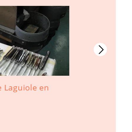
 Laguiole en
Original L
Taschenme