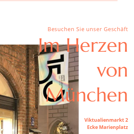
Besuchen Sie unser Geschäft
Im Herzen
von
München
Viktualienmarkt 2
Ecke Marienplatz