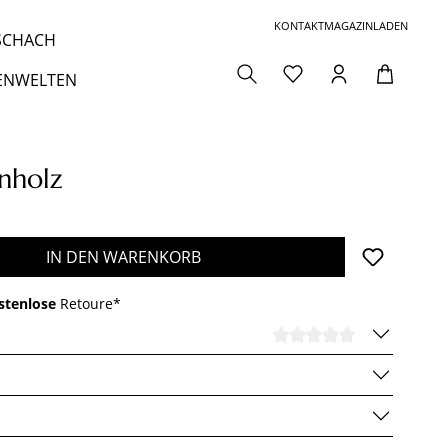
KONTAKT
MAGAZIN
LADEN
 SCHACH
ENWELTEN
nholz
den gewünschten Wert ein oder benutze die 
IN DEN WARENKORB
stenlose
Retoure*
DURCHSCHNI