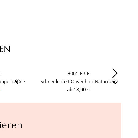
EN
C
HOLZ-LEUTE
ppelplatine
Schneidebrett Olivenholz Naturrand
€
ab
18,90 €
ieren