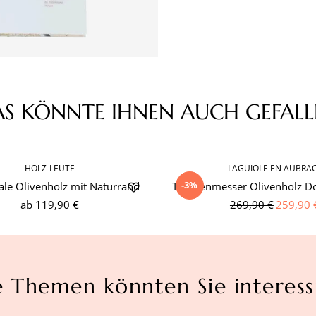
AS KÖNNTE IHNEN AUCH GEFALL
HOLZ-LEUTE
LAGUIOLE EN AUBRA
-3%
ale Olivenholz mit Naturrand
Taschenmesser Olivenholz Do
ab
119,90 €
269,90 €
259,90 
e Themen könnten Sie interess