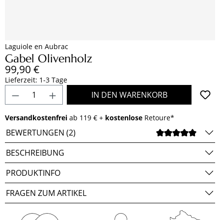
Laguiole en Aubrac
Gabel Olivenholz
Regulärer Preis:
99,90 €
Lieferzeit: 1-3 Tage
Produkt Anzahl: Gib den gewünschten Wert e
IN DEN WARENKORB
Versandkostenfrei
ab 119 € +
kostenlose
Retoure*
BEWERTUNGEN (2)
DURCH
BESCHREIBUNG
PRODUKTINFO
FRAGEN ZUM ARTIKEL