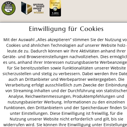
Einwilligung für Cookies
ZAHLUNGSARTEN
Mit der Auswahl „Alles akzeptieren“ stimmen Sie der Nutzung v
Cookies und ähnlichen Technologien auf unserer Website holz-
VERSAND
leute.de zu. Dadurch können wir Ihre Aktivitäten anhand Ihrer
Geräte- und Browsereinstellungen nachvollziehen. Dies ermöglic
es uns, anhand ihrer Interessen nutzungsbasierte Werbeanzeig
für Sie bereitzustellen sowie Funktionalitäten unserer Website
AGB
Datenschutz
Impressum
sicherzustellen und stetig zu verbessern. Dabei werden Ihre Dat
auch an Drittanbieter und Werbepartner weitergegeben. Die
© 2026 HOLZ-LEUTE
Verarbeitung erfolgt ausschließlich zum Zwecke der Einbindun
* Alle Preise inkl. gesetzl. Mehrwertsteuer zzgl.
Versandkosten
.
von Streaming-Inhalten und der Durchführung von statistische
Analyse, Reichweitenmessungen, Produktempfehlungen und
nutzungsbasierter Werbung. Informationen zu den einzelnen
Funktionen, den Drittanbietern und der Speicherdauer finden Si
unter Einstellungen. Diese Einwilligung ist freiwillig, für die
Nutzung unserer Website nicht erforderlich und gilt, bis sie
widerrufen wird. Sie können Ihre Einwilligung unter Einstellung