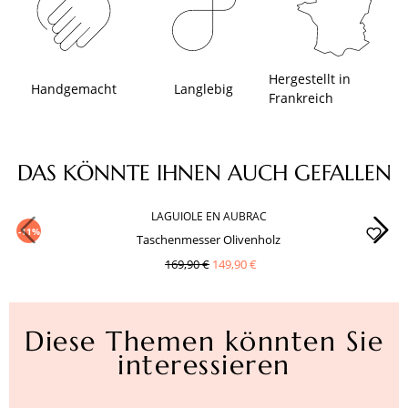
Hergestellt in
Handgemacht
Langlebig
Frankreich
Produktgalerie überspringen
DAS KÖNNTE IHNEN AUCH GEFALLEN
LAGUIOLE EN AUBRAC
-11%
Taschenmesser Olivenholz
169,90 €
149,90 €
Diese Themen könnten Sie
interessieren