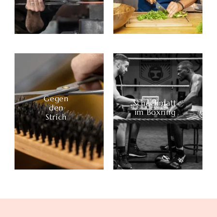
Gegen
Schachmatt
den
im Boxring
Strich