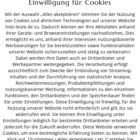
Einwilligung für Cookies
Mit der Auswahl „Alles akzeptieren“ stimmen Sie der Nutzung
ZAHLUNGSARTEN
von Cookies und ähnlichen Technologien auf unserer Website
holz-leute.de zu. Dadurch können wir Ihre Aktivitäten anhand
Ihrer Geräte- und Browsereinstellungen nachvollziehen. Dies
VERSAND
ermöglicht es uns, anhand ihrer Interessen nutzungsbasierte
Werbeanzeigen für Sie bereitzustellen sowie Funktionalitäten
unserer Website sicherzustellen und stetig zu verbessern.
Dabei werden Ihre Daten auch an Drittanbieter und
Werbepartner weitergegeben. Die Verarbeitung erfolgt
AGB
Datenschutz
Impressum
ausschließlich zum Zwecke der Einbindung von Streaming-
© 2026 HOLZ-LEUTE
Inhalten und der Durchführung von statistischer Analyse,
* Alle Preise inkl. gesetzl. Mehrwertsteuer zzgl.
Versandkosten
.
Reichweitenmessungen, Produktempfehlungen und
nutzungsbasierter Werbung. Informationen zu den einzelnen
Funktionen, den Drittanbietern und der Speicherdauer finden
Sie unter Einstellungen. Diese Einwilligung ist freiwillig, für die
Nutzung unserer Website nicht erforderlich und gilt, bis sie
widerrufen wird. Sie können Ihre Einwilligung unter
Einstellungen lediglich für bestimmte Drittanbieter erteilen und
jederzeit für die Zukunft widerrufen. Diese Website verwendet
Cookies, um eine bestmögliche Erfahrung bieten zu können. Mit
Klick auf „[Zustimmen / Alles akzeptieren / etc.]“ erteilen Sie