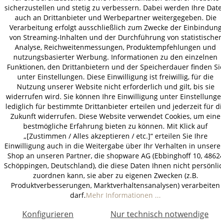
© 2026 HOLZ-LEUTE
sicherzustellen und stetig zu verbessern. Dabei werden Ihre Dat
* Alle Preise inkl. gesetzl. Mehrwertsteuer zzgl.
Versandkosten
.
auch an Drittanbieter und Werbepartner weitergegeben. Die
Verarbeitung erfolgt ausschließlich zum Zwecke der Einbindun
von Streaming-Inhalten und der Durchführung von statistische
Analyse, Reichweitenmessungen, Produktempfehlungen und
nutzungsbasierter Werbung. Informationen zu den einzelnen
Funktionen, den Drittanbietern und der Speicherdauer finden Si
unter Einstellungen. Diese Einwilligung ist freiwillig, für die
Nutzung unserer Website nicht erforderlich und gilt, bis sie
widerrufen wird. Sie können Ihre Einwilligung unter Einstellung
lediglich für bestimmte Drittanbieter erteilen und jederzeit für d
Zukunft widerrufen. Diese Website verwendet Cookies, um eine
bestmögliche Erfahrung bieten zu können. Mit Klick auf
„[Zustimmen / Alles akzeptieren / etc.]“ erteilen Sie Ihre
Einwilligung auch in die Weitergabe über Ihr Verhalten in unser
Shop an unseren Partner, die shopware AG (Ebbinghoff 10, 4862
Schöppingen, Deutschland), die diese Daten Ihnen nicht persönli
zuordnen kann, sie aber zu eigenen Zwecken (z.B.
Produktverbesserungen, Marktverhaltensanalysen) verarbeiten
darf.
Mehr Informationen ...
Konfigurieren
Nur technisch notwendige