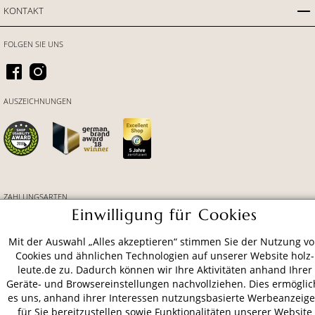
KONTAKT
FOLGEN SIE UNS
AUSZEICHNUNGEN
ZAHLUNGSARTEN
Einwilligung für Cookies
VERSAND
Mit der Auswahl „Alles akzeptieren“ stimmen Sie der Nutzung v
Cookies und ähnlichen Technologien auf unserer Website holz-
leute.de zu. Dadurch können wir Ihre Aktivitäten anhand Ihrer
Geräte- und Browsereinstellungen nachvollziehen. Dies ermöglic
es uns, anhand ihrer Interessen nutzungsbasierte Werbeanzeig
AGB
Datenschutz
Impressum
für Sie bereitzustellen sowie Funktionalitäten unserer Website