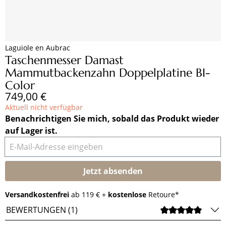
Laguiole en Aubrac
Taschenmesser Damast
Mammutbackenzahn Doppelplatine BI-
Color
Regulärer Preis:
749,00 €
Aktuell nicht verfügbar
Benachrichtigen Sie mich, sobald das Produkt wieder
auf Lager ist.
E-Mail-Adresse eingeben
Jetzt absenden
Versandkostenfrei
ab 119 € +
kostenlose
Retoure*
BEWERTUNGEN (1)
DURCH