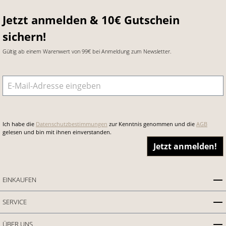
Jetzt anmelden & 10€ Gutschein
sichern!
Gültig ab einem Warenwert von 99€ bei Anmeldung zum Newsletter.
E-Mail-Adresse
*
Ich habe die
Datenschutzbestimmungen
zur Kenntnis genommen und die
AGB
gelesen und bin mit ihnen einverstanden.
Jetzt anmelden!
EINKAUFEN
SERVICE
ÜBER UNS