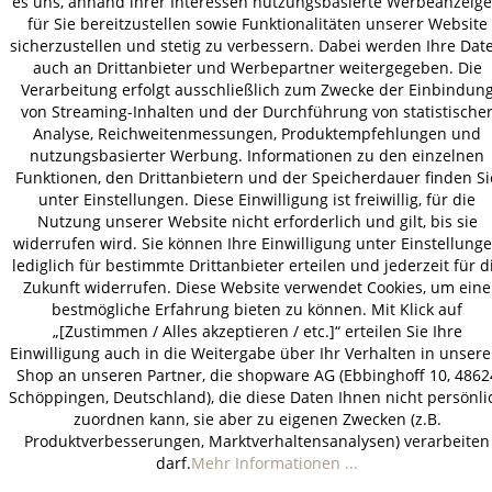
es uns, anhand ihrer Interessen nutzungsbasierte Werbeanzeig
AGB
Datenschutz
Impressum
für Sie bereitzustellen sowie Funktionalitäten unserer Website
© 2026 HOLZ-LEUTE
sicherzustellen und stetig zu verbessern. Dabei werden Ihre Dat
* Alle Preise inkl. gesetzl. Mehrwertsteuer zzgl.
Versandkosten
.
auch an Drittanbieter und Werbepartner weitergegeben. Die
Verarbeitung erfolgt ausschließlich zum Zwecke der Einbindun
von Streaming-Inhalten und der Durchführung von statistische
Analyse, Reichweitenmessungen, Produktempfehlungen und
nutzungsbasierter Werbung. Informationen zu den einzelnen
Funktionen, den Drittanbietern und der Speicherdauer finden Si
unter Einstellungen. Diese Einwilligung ist freiwillig, für die
Nutzung unserer Website nicht erforderlich und gilt, bis sie
widerrufen wird. Sie können Ihre Einwilligung unter Einstellung
lediglich für bestimmte Drittanbieter erteilen und jederzeit für d
Zukunft widerrufen. Diese Website verwendet Cookies, um eine
bestmögliche Erfahrung bieten zu können. Mit Klick auf
„[Zustimmen / Alles akzeptieren / etc.]“ erteilen Sie Ihre
Einwilligung auch in die Weitergabe über Ihr Verhalten in unser
Shop an unseren Partner, die shopware AG (Ebbinghoff 10, 4862
Schöppingen, Deutschland), die diese Daten Ihnen nicht persönli
zuordnen kann, sie aber zu eigenen Zwecken (z.B.
Produktverbesserungen, Marktverhaltensanalysen) verarbeiten
darf.
Mehr Informationen ...