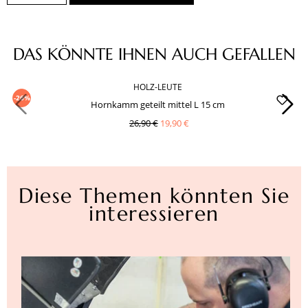
Produktgalerie überspringen
DAS KÖNNTE IHNEN AUCH GEFALLEN
HOLZ-LEUTE
-26%
Hornkamm geteilt mittel L 15 cm
26,90 €
19,90 €
Diese Themen könnten Sie
interessieren