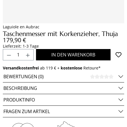
Laguiole en Aubrac
Taschenmesser mit Korkenzieher, Thuja
Regulärer Preis:
179,90 €
Lieferzeit: 1-3 Tage
Produkt Anzahl: Gib den gewünschten Wert e
IN DEN WARENKORB
Versandkostenfrei
ab 119 € +
kostenlose
Retoure*
BEWERTUNGEN (0)
DURCH
BESCHREIBUNG
PRODUKTINFO
FRAGEN ZUM ARTIKEL