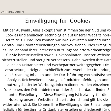
ZAHLUNGSARTEN
Einwilligung für Cookies
VERSAND
Mit der Auswahl „Alles akzeptieren“ stimmen Sie der Nutzung v
Cookies und ähnlichen Technologien auf unserer Website holz-
leute.de zu. Dadurch können wir Ihre Aktivitäten anhand Ihrer
Geräte- und Browsereinstellungen nachvollziehen. Dies ermöglic
AGB
Datenschutz
Impressum
es uns, anhand ihrer Interessen nutzungsbasierte Werbeanzeig
für Sie bereitzustellen sowie Funktionalitäten unserer Website
© 2026 HOLZ-LEUTE
sicherzustellen und stetig zu verbessern. Dabei werden Ihre Dat
* Alle Preise inkl. gesetzl. Mehrwertsteuer zzgl.
Versandkosten
.
auch an Drittanbieter und Werbepartner weitergegeben. Die
Verarbeitung erfolgt ausschließlich zum Zwecke der Einbindun
von Streaming-Inhalten und der Durchführung von statistische
Analyse, Reichweitenmessungen, Produktempfehlungen und
nutzungsbasierter Werbung. Informationen zu den einzelnen
Funktionen, den Drittanbietern und der Speicherdauer finden Si
unter Einstellungen. Diese Einwilligung ist freiwillig, für die
Nutzung unserer Website nicht erforderlich und gilt, bis sie
widerrufen wird. Sie können Ihre Einwilligung unter Einstellung
lediglich für bestimmte Drittanbieter erteilen und jederzeit für d