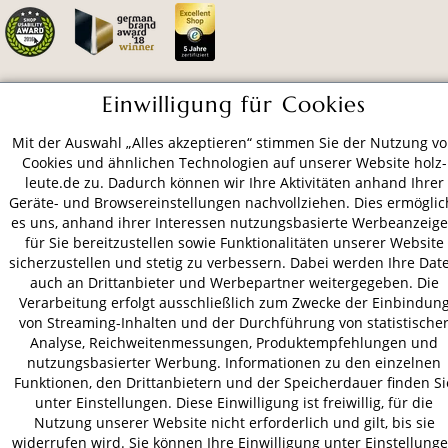
Einwilligung für Cookies
ZAHLUNGSARTEN
Mit der Auswahl „Alles akzeptieren“ stimmen Sie der Nutzung v
Cookies und ähnlichen Technologien auf unserer Website holz-
VERSAND
leute.de zu. Dadurch können wir Ihre Aktivitäten anhand Ihrer
Geräte- und Browsereinstellungen nachvollziehen. Dies ermöglic
es uns, anhand ihrer Interessen nutzungsbasierte Werbeanzeig
für Sie bereitzustellen sowie Funktionalitäten unserer Website
AGB
Datenschutz
Impressum
sicherzustellen und stetig zu verbessern. Dabei werden Ihre Dat
auch an Drittanbieter und Werbepartner weitergegeben. Die
© 2026 HOLZ-LEUTE
Verarbeitung erfolgt ausschließlich zum Zwecke der Einbindun
* Alle Preise inkl. gesetzl. Mehrwertsteuer zzgl.
Versandkosten
.
von Streaming-Inhalten und der Durchführung von statistische
Analyse, Reichweitenmessungen, Produktempfehlungen und
nutzungsbasierter Werbung. Informationen zu den einzelnen
Funktionen, den Drittanbietern und der Speicherdauer finden Si
unter Einstellungen. Diese Einwilligung ist freiwillig, für die
Nutzung unserer Website nicht erforderlich und gilt, bis sie
widerrufen wird. Sie können Ihre Einwilligung unter Einstellung