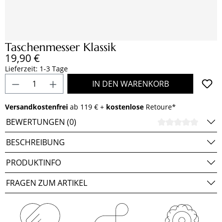
Taschenmesser Klassik
Regulärer Preis:
19,90 €
Lieferzeit: 1-3 Tage
Produkt Anzahl: Gib den gewünschten Wert e
IN DEN WARENKORB
Versandkostenfrei
ab 119 € +
kostenlose
Retoure*
BEWERTUNGEN (0)
DURCH
BESCHREIBUNG
PRODUKTINFO
FRAGEN ZUM ARTIKEL