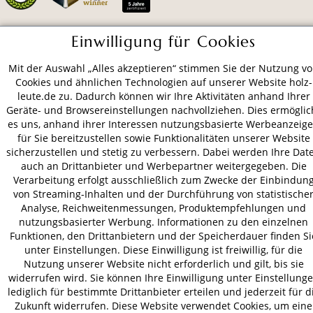
Einwilligung für Cookies
ZAHLUNGSARTEN
Mit der Auswahl „Alles akzeptieren“ stimmen Sie der Nutzung v
Cookies und ähnlichen Technologien auf unserer Website holz-
VERSAND
leute.de zu. Dadurch können wir Ihre Aktivitäten anhand Ihrer
Geräte- und Browsereinstellungen nachvollziehen. Dies ermöglic
es uns, anhand ihrer Interessen nutzungsbasierte Werbeanzeig
für Sie bereitzustellen sowie Funktionalitäten unserer Website
sicherzustellen und stetig zu verbessern. Dabei werden Ihre Dat
AGB
Datenschutz
Impressum
auch an Drittanbieter und Werbepartner weitergegeben. Die
© 2026 HOLZ-LEUTE
Verarbeitung erfolgt ausschließlich zum Zwecke der Einbindun
* Alle Preise inkl. gesetzl. Mehrwertsteuer zzgl.
Versandkosten
.
von Streaming-Inhalten und der Durchführung von statistische
Analyse, Reichweitenmessungen, Produktempfehlungen und
nutzungsbasierter Werbung. Informationen zu den einzelnen
Funktionen, den Drittanbietern und der Speicherdauer finden Si
unter Einstellungen. Diese Einwilligung ist freiwillig, für die
Nutzung unserer Website nicht erforderlich und gilt, bis sie
widerrufen wird. Sie können Ihre Einwilligung unter Einstellung
lediglich für bestimmte Drittanbieter erteilen und jederzeit für d
Zukunft widerrufen. Diese Website verwendet Cookies, um eine