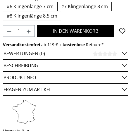
#6 Klingenlänge 7 cm
#7 Klingenlänge 8 cm
#8 Klingenlänge 8,5 cm
Produkt Anzahl: Gib den gewünschten Wert e
IN DEN WARENKORB
Versandkostenfrei
ab 119 € +
kostenlose
Retoure*
BEWERTUNGEN (0)
DURCH
BESCHREIBUNG
PRODUKTINFO
FRAGEN ZUM ARTIKEL
Hergestellt in