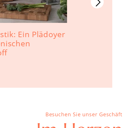
astik: Ein Plädoyer
Geschickli
enischen
Spannung 
ff
Besuchen Sie unser Geschäft