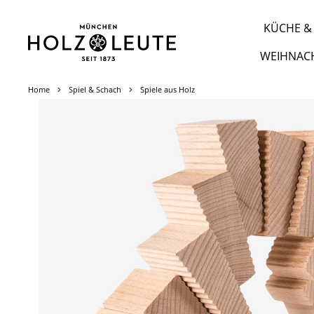
m Hauptinhalt springen
Zur Suche springen
Zur Hauptnavigation springen
KÜCHE & 
WEIHNAC
Home
Spiel & Schach
Spiele aus Holz
Bildergalerie überspringen