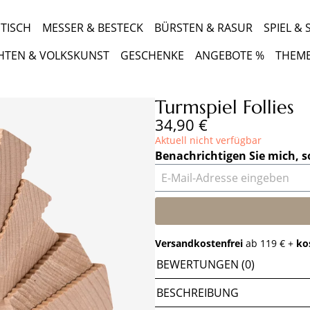
TISCH
MESSER & BESTECK
BÜRSTEN & RASUR
SPIEL &
HTEN & VOLKSKUNST
GESCHENKE
ANGEBOTE %
THEM
Turmspiel Follies
Regulärer Preis:
34,90 €
Aktuell nicht verfügbar
Benachrichtigen Sie mich, s
E-Mail-Adresse eingeben
Versandkostenfrei
ab 119 € +
ko
BEWERTUNGEN (0)
BESCHREIBUNG