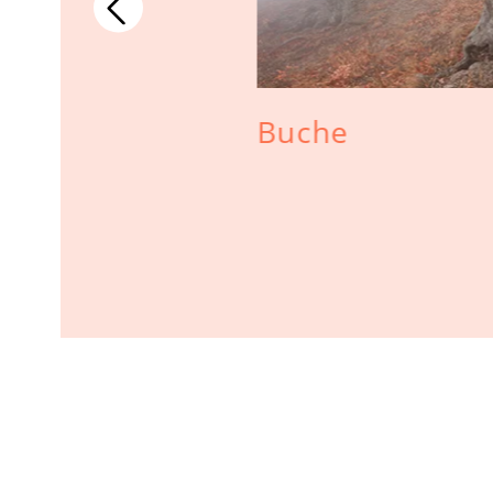
iele –
Buche
Schluss