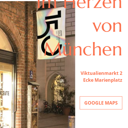
Im Herzen
von
München
Viktualienmarkt 2
Ecke Marienplatz
GOOGLE MAPS