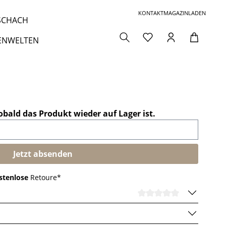
KONTAKT
MAGAZIN
LADEN
 SCHACH
ENWELTEN
obald das Produkt wieder auf Lager ist.
Jetzt absenden
stenlose
Retoure*
DURCHSCHNI