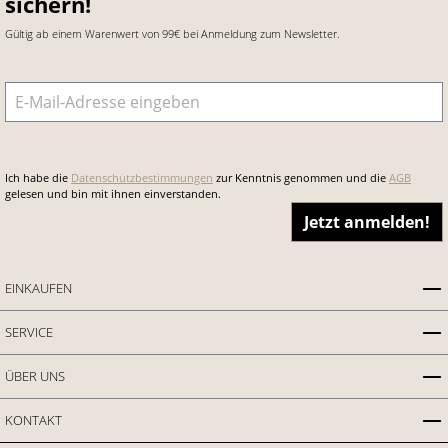
sichern!
Gültig ab einem Warenwert von 99€ bei Anmeldung zum Newsletter.
E-Mail-Adresse
*
Ich habe die
Datenschutzbestimmungen
zur Kenntnis genommen und die
AGB
gelesen und bin mit ihnen einverstanden.
Jetzt anmelden!
EINKAUFEN
SERVICE
ÜBER UNS
KONTAKT