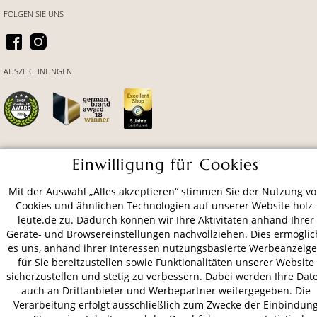
FOLGEN SIE UNS
AUSZEICHNUNGEN
Einwilligung für Cookies
ZAHLUNGSARTEN
Mit der Auswahl „Alles akzeptieren“ stimmen Sie der Nutzung v
Cookies und ähnlichen Technologien auf unserer Website holz-
VERSAND
leute.de zu. Dadurch können wir Ihre Aktivitäten anhand Ihrer
Geräte- und Browsereinstellungen nachvollziehen. Dies ermöglic
es uns, anhand ihrer Interessen nutzungsbasierte Werbeanzeig
für Sie bereitzustellen sowie Funktionalitäten unserer Website
AGB
Datenschutz
Impressum
sicherzustellen und stetig zu verbessern. Dabei werden Ihre Dat
auch an Drittanbieter und Werbepartner weitergegeben. Die
© 2026 HOLZ-LEUTE
Verarbeitung erfolgt ausschließlich zum Zwecke der Einbindun
* Alle Preise inkl. gesetzl. Mehrwertsteuer zzgl.
Versandkosten
.