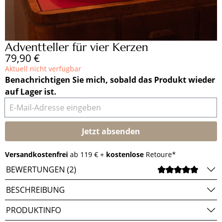
Adventteller für vier Kerzen
Regulärer Preis:
79,90 €
Aktuell nicht verfügbar
Benachrichtigen Sie mich, sobald das Produkt wieder
auf Lager ist.
E-Mail-Adresse eingeben
Jetzt absenden
Versandkostenfrei
ab 119 € +
kostenlose
Retoure*
BEWERTUNGEN (2)
DURCH
BESCHREIBUNG
PRODUKTINFO