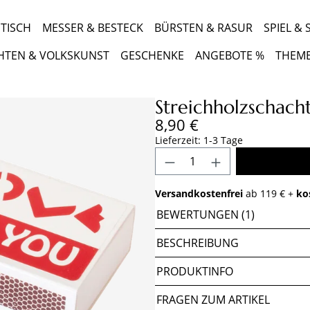
TISCH
MESSER & BESTECK
BÜRSTEN & RASUR
SPIEL &
HTEN & VOLKSKUNST
GESCHENKE
ANGEBOTE %
THEM
Streichholzschach
Regulärer Preis:
8,90 €
Lieferzeit: 1-3 Tage
Produkt Anzahl: Gib 
Versandkostenfrei
ab 119 € +
ko
BEWERTUNGEN (1)
BESCHREIBUNG
PRODUKTINFO
FRAGEN ZUM ARTIKEL