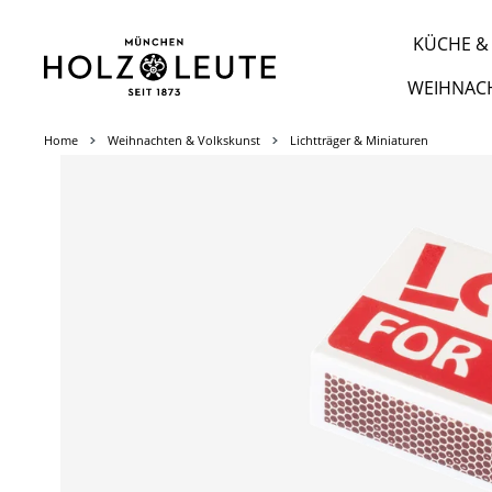
m Hauptinhalt springen
Zur Suche springen
Zur Hauptnavigation springen
KÜCHE & 
WEIHNAC
Home
Weihnachten & Volkskunst
Lichtträger & Miniaturen
Bildergalerie überspringen