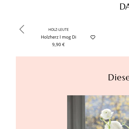
D
Produktgalerie überspringen
HOLZ-LEUTE
Holzherz I mog Di
9,90 €
Dies