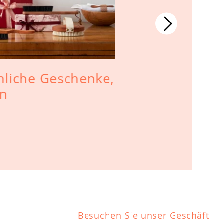
liche Geschenke,
Kunsthan
rn
Erzgebirg
und wertb
Besuchen Sie unser Geschäft