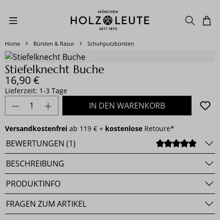
Zum Hauptinhalt springen
Home
Bürsten & Rasur
Schuhputzbürsten
Bildergalerie überspringen
Stiefelknecht Buche
Regulärer Preis:
16,90 €
Lieferzeit: 1-3 Tage
Produkt Anzahl: Gib den gewünschten Wert e
IN DEN WARENKORB
Versandkostenfrei
ab 119 € +
kostenlose
Retoure*
BEWERTUNGEN (1)
DURCH
BESCHREIBUNG
PRODUKTINFO
FRAGEN ZUM ARTIKEL