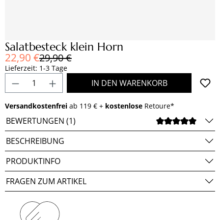
Salatbesteck klein Horn
Verkaufspreis:
22,90 €
Regulärer Preis:
29,90 €
Lieferzeit: 1-3 Tage
Produkt Anzahl: Gib den gewünschten Wert e
IN DEN WARENKORB
Versandkostenfrei
ab 119 € +
kostenlose
Retoure*
BEWERTUNGEN (1)
DURCH
BESCHREIBUNG
PRODUKTINFO
FRAGEN ZUM ARTIKEL