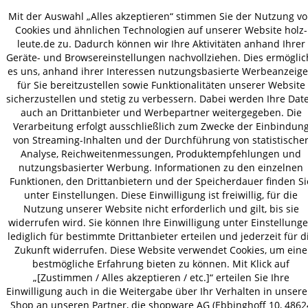
Mit der Auswahl „Alles akzeptieren“ stimmen Sie der Nutzung v
Cookies und ähnlichen Technologien auf unserer Website holz-
VERSAND
leute.de zu. Dadurch können wir Ihre Aktivitäten anhand Ihrer
Geräte- und Browsereinstellungen nachvollziehen. Dies ermöglic
es uns, anhand ihrer Interessen nutzungsbasierte Werbeanzeig
für Sie bereitzustellen sowie Funktionalitäten unserer Website
AGB
Datenschutz
Impressum
sicherzustellen und stetig zu verbessern. Dabei werden Ihre Dat
© 2026 HOLZ-LEUTE
auch an Drittanbieter und Werbepartner weitergegeben. Die
Verarbeitung erfolgt ausschließlich zum Zwecke der Einbindun
* Alle Preise inkl. gesetzl. Mehrwertsteuer zzgl.
Versandkosten
.
von Streaming-Inhalten und der Durchführung von statistische
Analyse, Reichweitenmessungen, Produktempfehlungen und
nutzungsbasierter Werbung. Informationen zu den einzelnen
Funktionen, den Drittanbietern und der Speicherdauer finden Si
unter Einstellungen. Diese Einwilligung ist freiwillig, für die
Nutzung unserer Website nicht erforderlich und gilt, bis sie
widerrufen wird. Sie können Ihre Einwilligung unter Einstellung
lediglich für bestimmte Drittanbieter erteilen und jederzeit für d
Zukunft widerrufen. Diese Website verwendet Cookies, um eine
bestmögliche Erfahrung bieten zu können. Mit Klick auf
„[Zustimmen / Alles akzeptieren / etc.]“ erteilen Sie Ihre
Einwilligung auch in die Weitergabe über Ihr Verhalten in unser
Shop an unseren Partner, die shopware AG (Ebbinghoff 10, 4862