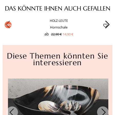
Produktgalerie überspringen
DAS KÖNNTE IHNEN AUCH GEFALLEN
HOLZ-LEUTE
-34%
Hornschale
ab
22,90 €
14,90 €
Diese Themen könnten Sie
interessieren