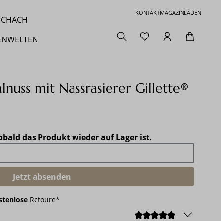
KONTAKT
MAGAZIN
LADEN
 SCHACH
ENWELTEN
alnuss mit Nassrasierer Gillette®
obald das Produkt wieder auf Lager ist.
Jetzt absenden
stenlose
Retoure*
DURCHSCHNI