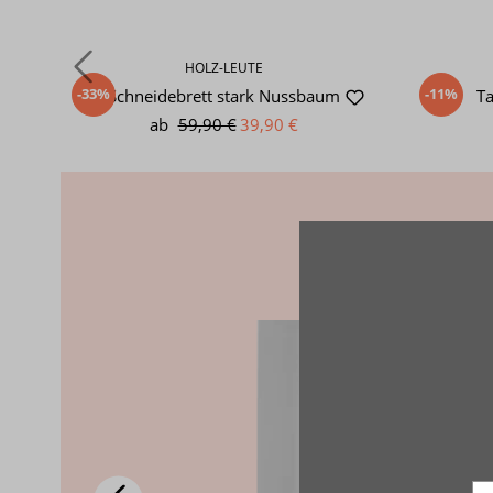
HOLZ-LEUTE
-33%
-11%
Schneidebrett stark Nussbaum
T
ab
59,90 €
39,90 €
Dies