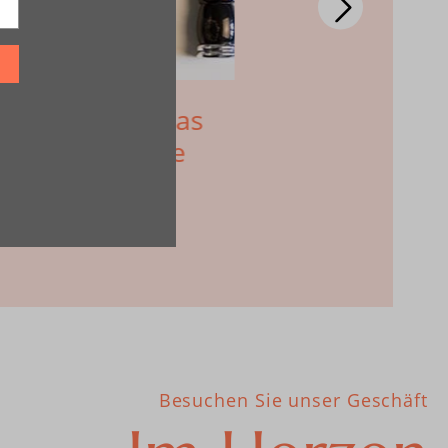
sierpinsel: Das
So pflegen
kzeug für eine
Dachshaar
ur
Besuchen Sie unser Geschäft