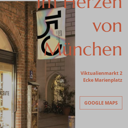
Im Herzen
von
München
Viktualienmarkt 2
Ecke Marienplatz
GOOGLE MAPS