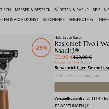
TISCH
MESSER & BESTECK
BÜRSTEN & RASUR
SPIEL &
HTEN & VOLKSKUNST
GESCHENKE
ANGEBOTE %
THEM
Holz-Leute Rasur
Rasierset Tivoli W
-28%
Mach3®
Verkaufspreis:
99,90 €
Regulärer Preis:
139,00 €
Aktuell nicht verfügbar
Benachrichtigen Sie mich, s
E-Mail-Adresse eingeben
Versandkostenfrei
ab 119 € +
ko
BEWERTUNGEN (1)