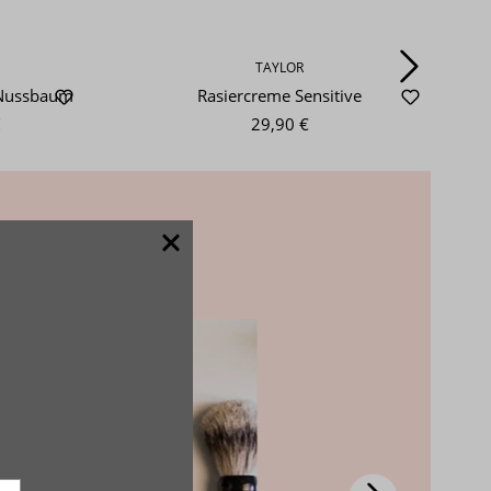
TAYLOR
e Nussbaum
Rasiercreme Sensitive
€
29,90 €
ieren