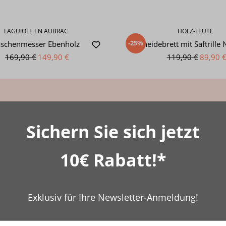
LAGUIOLE EN AUBRAC
HOLZ-LEUTE
-25%
aschenmesser Ebenholz
Schneidebrett mit Saftrill
169,90 €
149,90 €
119,90 €
89,90 
e Themen könnten Sie interess
Sichern Sie sich jetzt
10€ Rabatt!*
Exklusiv für Ihre Newsletter-Anmeldung!