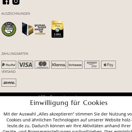
AUSZEICHNUNGEN
ZAHLUNGSARTEN
VERSAND
AGB
Datenschutz
Impressum
Einwilligung für Cookies
© 2026 HOLZ-LEUTE
* Alle Preise inkl. gesetzl. Mehrwertsteuer zzgl.
Versandkosten
.
Mit der Auswahl „Alles akzeptieren“ stimmen Sie der Nutzung v
Cookies und ähnlichen Technologien auf unserer Website holz-
leute.de zu. Dadurch können wir Ihre Aktivitäten anhand Ihrer
Geräte- und Browsereinstellungen nachvollziehen. Dies ermöglic