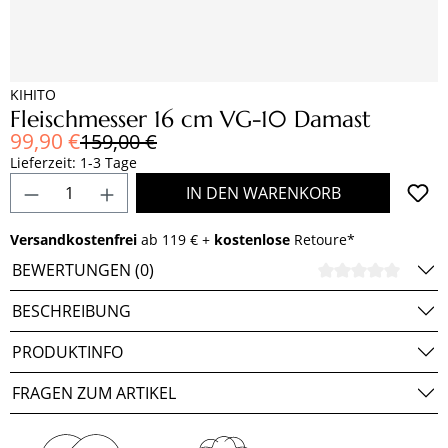
KIHITO
Fleischmesser 16 cm VG-10 Damast
Verkaufspreis:
99,90 €
Regulärer Preis:
159,00 €
Lieferzeit: 1-3 Tage
Produkt Anzahl: Gib den gewünschten Wert e
IN DEN WARENKORB
Versandkostenfrei
ab 119 € +
kostenlose
Retoure*
BEWERTUNGEN (0)
DURCH
BESCHREIBUNG
PRODUKTINFO
FRAGEN ZUM ARTIKEL