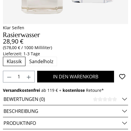
Klar Seifen
Rasierwasser
Regulärer Preis:
28,90 €
(578,00 € / 1000 Milliliter)
Lieferzeit: 1-3 Tage
Klassik
Sandelholz
Produkt Anzahl: Gib den gewünschten Wert e
IN DEN WARENKORB
Versandkostenfrei
ab 119 € +
kostenlose
Retoure*
BEWERTUNGEN (0)
DURCH
BESCHREIBUNG
PRODUKTINFO