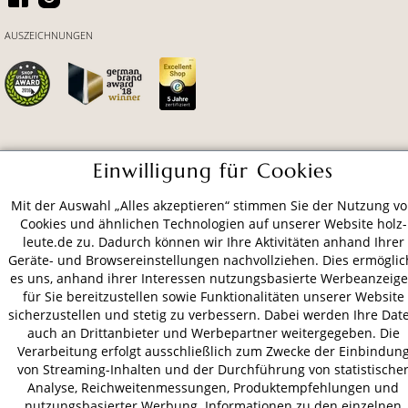
AUSZEICHNUNGEN
ZAHLUNGSARTEN
Einwilligung für Cookies
Mit der Auswahl „Alles akzeptieren“ stimmen Sie der Nutzung v
VERSAND
Cookies und ähnlichen Technologien auf unserer Website holz-
leute.de zu. Dadurch können wir Ihre Aktivitäten anhand Ihrer
Geräte- und Browsereinstellungen nachvollziehen. Dies ermöglic
es uns, anhand ihrer Interessen nutzungsbasierte Werbeanzeig
AGB
Datenschutz
Impressum
für Sie bereitzustellen sowie Funktionalitäten unserer Website
sicherzustellen und stetig zu verbessern. Dabei werden Ihre Dat
© 2026 HOLZ-LEUTE
auch an Drittanbieter und Werbepartner weitergegeben. Die
* Alle Preise inkl. gesetzl. Mehrwertsteuer zzgl.
Versandkosten
.
Verarbeitung erfolgt ausschließlich zum Zwecke der Einbindun
von Streaming-Inhalten und der Durchführung von statistische
Analyse, Reichweitenmessungen, Produktempfehlungen und
nutzungsbasierter Werbung. Informationen zu den einzelnen