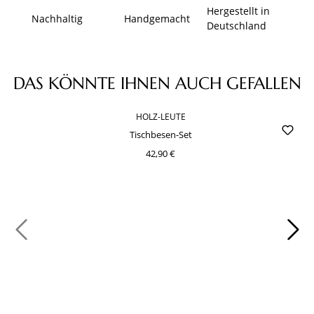
Hergestellt in
Nachhaltig
Handgemacht
Deutschland
Produktgalerie überspringen
DAS KÖNNTE IHNEN AUCH GEFALLEN
HOLZ-LEUTE
Tischbesen-Set
42,90 €