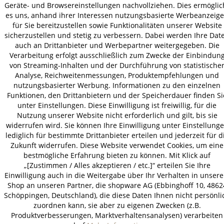
Geräte- und Browsereinstellungen nachvollziehen. Dies ermöglic
es uns, anhand ihrer Interessen nutzungsbasierte Werbeanzeig
für Sie bereitzustellen sowie Funktionalitäten unserer Website
AGB
Datenschutz
Impressum
sicherzustellen und stetig zu verbessern. Dabei werden Ihre Dat
© 2026 HOLZ-LEUTE
auch an Drittanbieter und Werbepartner weitergegeben. Die
Verarbeitung erfolgt ausschließlich zum Zwecke der Einbindun
* Alle Preise inkl. gesetzl. Mehrwertsteuer zzgl.
Versandkosten
.
von Streaming-Inhalten und der Durchführung von statistische
Analyse, Reichweitenmessungen, Produktempfehlungen und
nutzungsbasierter Werbung. Informationen zu den einzelnen
Funktionen, den Drittanbietern und der Speicherdauer finden Si
unter Einstellungen. Diese Einwilligung ist freiwillig, für die
Nutzung unserer Website nicht erforderlich und gilt, bis sie
widerrufen wird. Sie können Ihre Einwilligung unter Einstellung
lediglich für bestimmte Drittanbieter erteilen und jederzeit für d
Zukunft widerrufen. Diese Website verwendet Cookies, um eine
bestmögliche Erfahrung bieten zu können. Mit Klick auf
„[Zustimmen / Alles akzeptieren / etc.]“ erteilen Sie Ihre
Einwilligung auch in die Weitergabe über Ihr Verhalten in unser
Shop an unseren Partner, die shopware AG (Ebbinghoff 10, 4862
Schöppingen, Deutschland), die diese Daten Ihnen nicht persönli
zuordnen kann, sie aber zu eigenen Zwecken (z.B.
Produktverbesserungen, Marktverhaltensanalysen) verarbeiten