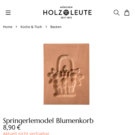
Zum Hauptinhalt springen
Home
Küche & Tisch
Backen
Bildergalerie überspringen
Springerlemodel Blumenkorb
Regulärer Preis:
8,90 €
Aktuell nicht verfügbar