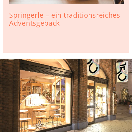
Springerle – ein traditionsreiches
Jetzt Rabatt sichern!
Adventsgebäck
Ich habe die
Datenschutzbestimmungen
zur
Kenntnis genommen und die
AGB
gelesen
und bin mit ihnen einverstanden.