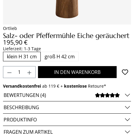
Ortlieb
Salz- oder Pfeffermühle Eiche geräuchert
Regulärer Preis:
195,90 €
Lieferzeit: 1-3 Tage
klein H 31 cm
groß H 42 cm
Produkt Anzahl: Gib den gewünschten Wert e
IN DEN WARENKORB
Versandkostenfrei
ab 119 € +
kostenlose
Retoure*
BEWERTUNGEN (4)
DURCH
BESCHREIBUNG
PRODUKTINFO
FRAGEN ZUM ARTIKEL