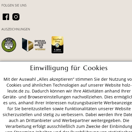
FOLGEN SIE UNS
AUSZEICHNUNGEN
Einwilligung für Cookies
ZAHLUNGSARTEN
Mit der Auswahl „Alles akzeptieren“ stimmen Sie der Nutzung v
Cookies und ähnlichen Technologien auf unserer Website holz-
VERSAND
leute.de zu. Dadurch können wir Ihre Aktivitäten anhand Ihrer
Geräte- und Browsereinstellungen nachvollziehen. Dies ermöglic
es uns, anhand ihrer Interessen nutzungsbasierte Werbeanzeig
für Sie bereitzustellen sowie Funktionalitäten unserer Website
AGB
Datenschutz
Impressum
sicherzustellen und stetig zu verbessern. Dabei werden Ihre Dat
auch an Drittanbieter und Werbepartner weitergegeben. Die
© 2026 HOLZ-LEUTE
Verarbeitung erfolgt ausschließlich zum Zwecke der Einbindun
* Alle Preise inkl. gesetzl. Mehrwertsteuer zzgl.
Versandkosten
.