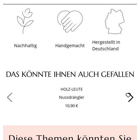
Hergestellt in
Nachhaltig
Handgemacht
Deutschland
Produktgalerie überspringen
DAS KÖNNTE IHNEN AUCH GEFALLEN
HOLZ-LEUTE
Nussdrängler
10,90 €
Diese Themen könnten Sie