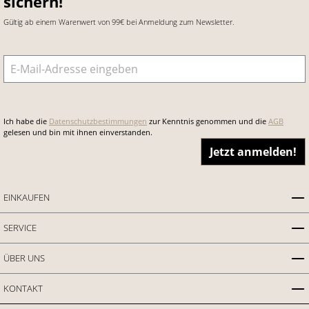
sichern!
Gültig ab einem Warenwert von 99€ bei Anmeldung zum Newsletter.
E-Mail-Adresse
*
Ich habe die
Datenschutzbestimmungen
zur Kenntnis genommen und die
AGB
gelesen und bin mit ihnen einverstanden.
Jetzt anmelden!
EINKAUFEN
SERVICE
ÜBER UNS
KONTAKT