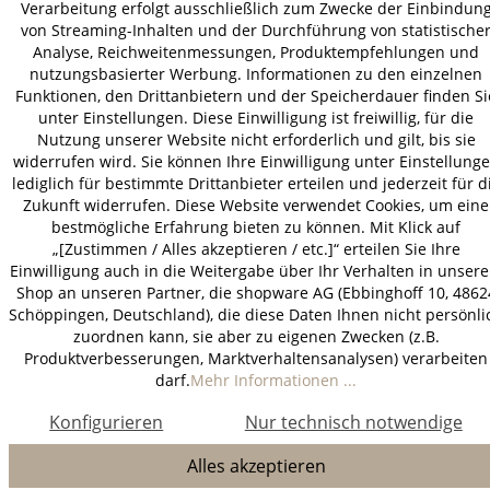
Verarbeitung erfolgt ausschließlich zum Zwecke der Einbindun
* Alle Preise inkl. gesetzl. Mehrwertsteuer zzgl.
Versandkosten
.
von Streaming-Inhalten und der Durchführung von statistische
Analyse, Reichweitenmessungen, Produktempfehlungen und
nutzungsbasierter Werbung. Informationen zu den einzelnen
Funktionen, den Drittanbietern und der Speicherdauer finden Si
unter Einstellungen. Diese Einwilligung ist freiwillig, für die
Nutzung unserer Website nicht erforderlich und gilt, bis sie
widerrufen wird. Sie können Ihre Einwilligung unter Einstellung
lediglich für bestimmte Drittanbieter erteilen und jederzeit für d
Zukunft widerrufen. Diese Website verwendet Cookies, um eine
bestmögliche Erfahrung bieten zu können. Mit Klick auf
„[Zustimmen / Alles akzeptieren / etc.]“ erteilen Sie Ihre
Einwilligung auch in die Weitergabe über Ihr Verhalten in unser
Shop an unseren Partner, die shopware AG (Ebbinghoff 10, 4862
Schöppingen, Deutschland), die diese Daten Ihnen nicht persönli
zuordnen kann, sie aber zu eigenen Zwecken (z.B.
Produktverbesserungen, Marktverhaltensanalysen) verarbeiten
darf.
Mehr Informationen ...
Konfigurieren
Nur technisch notwendige
Alles akzeptieren