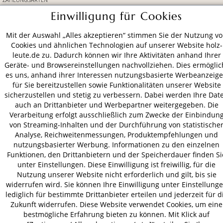
Einwilligung für Cookies
VERSAND
Mit der Auswahl „Alles akzeptieren“ stimmen Sie der Nutzung v
Cookies und ähnlichen Technologien auf unserer Website holz-
leute.de zu. Dadurch können wir Ihre Aktivitäten anhand Ihrer
Geräte- und Browsereinstellungen nachvollziehen. Dies ermöglic
AGB
Datenschutz
Impressum
es uns, anhand ihrer Interessen nutzungsbasierte Werbeanzeig
für Sie bereitzustellen sowie Funktionalitäten unserer Website
© 2026 HOLZ-LEUTE
sicherzustellen und stetig zu verbessern. Dabei werden Ihre Dat
* Alle Preise inkl. gesetzl. Mehrwertsteuer zzgl.
Versandkosten
.
auch an Drittanbieter und Werbepartner weitergegeben. Die
Verarbeitung erfolgt ausschließlich zum Zwecke der Einbindun
von Streaming-Inhalten und der Durchführung von statistische
Analyse, Reichweitenmessungen, Produktempfehlungen und
nutzungsbasierter Werbung. Informationen zu den einzelnen
Funktionen, den Drittanbietern und der Speicherdauer finden Si
unter Einstellungen. Diese Einwilligung ist freiwillig, für die
Nutzung unserer Website nicht erforderlich und gilt, bis sie
widerrufen wird. Sie können Ihre Einwilligung unter Einstellung
lediglich für bestimmte Drittanbieter erteilen und jederzeit für d
Zukunft widerrufen. Diese Website verwendet Cookies, um eine
bestmögliche Erfahrung bieten zu können. Mit Klick auf