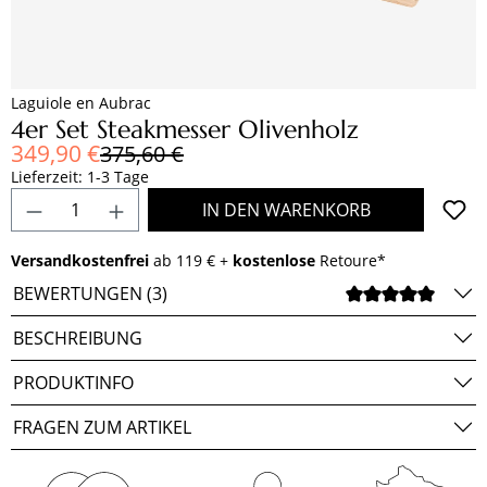
Laguiole en Aubrac
4er Set Steakmesser Olivenholz
Verkaufspreis:
349,90 €
Regulärer Preis:
375,60 €
Lieferzeit: 1-3 Tage
Produkt Anzahl: Gib den gewünschten Wert e
IN DEN WARENKORB
Versandkostenfrei
ab 119 € +
kostenlose
Retoure*
BEWERTUNGEN (3)
DURCH
BESCHREIBUNG
PRODUKTINFO
FRAGEN ZUM ARTIKEL