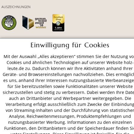
AUSZEICHNUNGEN
Einwilligung für Cookies
ZAHLUNGSARTEN
Mit der Auswahl „Alles akzeptieren“ stimmen Sie der Nutzung v
Cookies und ähnlichen Technologien auf unserer Website holz-
VERSAND
leute.de zu. Dadurch können wir Ihre Aktivitäten anhand Ihrer
Geräte- und Browsereinstellungen nachvollziehen. Dies ermöglic
es uns, anhand ihrer Interessen nutzungsbasierte Werbeanzeig
für Sie bereitzustellen sowie Funktionalitäten unserer Website
AGB
Datenschutz
Impressum
sicherzustellen und stetig zu verbessern. Dabei werden Ihre Dat
auch an Drittanbieter und Werbepartner weitergegeben. Die
© 2026 HOLZ-LEUTE
Verarbeitung erfolgt ausschließlich zum Zwecke der Einbindun
* Alle Preise inkl. gesetzl. Mehrwertsteuer zzgl.
Versandkosten
.
von Streaming-Inhalten und der Durchführung von statistische
Analyse, Reichweitenmessungen, Produktempfehlungen und
nutzungsbasierter Werbung. Informationen zu den einzelnen
Funktionen, den Drittanbietern und der Speicherdauer finden Si