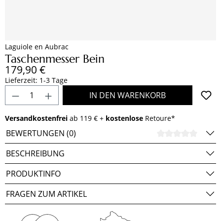
Laguiole en Aubrac
Taschenmesser Bein
Regulärer Preis:
179,90 €
Lieferzeit: 1-3 Tage
Produkt Anzahl: Gib den gewünschten Wert e
IN DEN WARENKORB
Versandkostenfrei
ab 119 € +
kostenlose
Retoure*
BEWERTUNGEN (0)
DURCH
BESCHREIBUNG
PRODUKTINFO
FRAGEN ZUM ARTIKEL