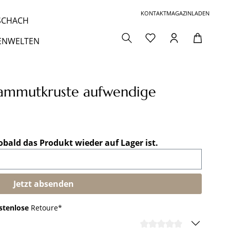
KONTAKT
MAGAZIN
LADEN
 SCHACH
ENWELTEN
ammutkruste aufwendige
obald das Produkt wieder auf Lager ist.
Jetzt absenden
stenlose
Retoure*
DURCHSCHNI