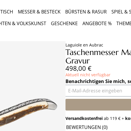
TISCH
MESSER & BESTECK
BÜRSTEN & RASUR
SPIEL &
HTEN & VOLKSKUNST
GESCHENKE
ANGEBOTE %
THEM
Laguiole en Aubrac
Taschenmesser M
Gravur
Regulärer Preis:
498,00 €
Aktuell nicht verfügbar
Benachrichtigen Sie mich, s
E-Mail-Adresse eingeben
Versandkostenfrei
ab 119 € +
ko
BEWERTUNGEN (0)