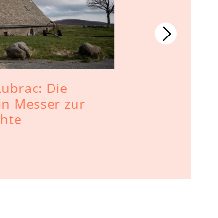
Aubrac: Die
Laguiole 
in Messer zur
Besteck -
hte
Antworten