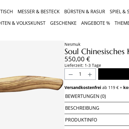
TISCH
MESSER & BESTECK
BÜRSTEN & RASUR
SPIEL &
HTEN & VOLKSKUNST
GESCHENKE
ANGEBOTE %
THEM
Nesmuk
Soul Chinesisches
Regulärer Preis:
550,00 €
Lieferzeit: 1-3 Tage
Produkt Anzahl: Gib 
Versandkostenfrei
ab 119 € +
ko
BEWERTUNGEN (0)
BESCHREIBUNG
PRODUKTINFO