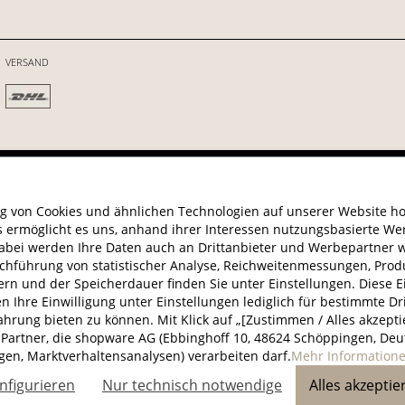
VERSAND
© 202
g von Cookies und ähnlichen Technologien auf unserer Website hol
s ermöglicht es uns, anhand ihrer Interessen nutzungsbasierte Wer
Dabei werden Ihre Daten auch an Drittanbieter und Werbepartner w
chführung von statistischer Analyse, Reichweitenmessungen, Pr
rn und der Speicherdauer finden Sie unter Einstellungen. Diese Ein
nen Ihre Einwilligung unter Einstellungen lediglich für bestimmte Dr
ung bieten zu können. Mit Klick auf „[Zustimmen / Alles akzeptiere
Partner, die shopware AG (Ebbinghoff 10, 48624 Schöppingen, Deut
gen, Marktverhaltensanalysen) verarbeiten darf.
Mehr Informationen
nfigurieren
Nur technisch notwendige
Alles akzeptie