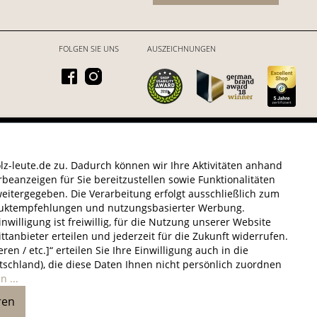
FOLGEN SIE UNS
AUSZEICHNUNGEN
6 HOLZ-LEUTE
* Alle Preise inkl. gesetzl. Mehrwertsteuer zzgl.
Versandkosten
.
z-leute.de zu. Dadurch können wir Ihre Aktivitäten anhand
beanzeigen für Sie bereitzustellen sowie Funktionalitäten
eitergegeben. Die Verarbeitung erfolgt ausschließlich zum
oduktempfehlungen und nutzungsbasierter Werbung.
willigung ist freiwillig, für die Nutzung unserer Website
ittanbieter erteilen und jederzeit für die Zukunft widerrufen.
n / etc.]“ erteilen Sie Ihre Einwilligung auch in die
schland), die diese Daten Ihnen nicht persönlich zuordnen
 ...
ren