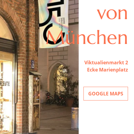
von
München
Viktualienmarkt 2
Ecke Marienplatz
GOOGLE MAPS