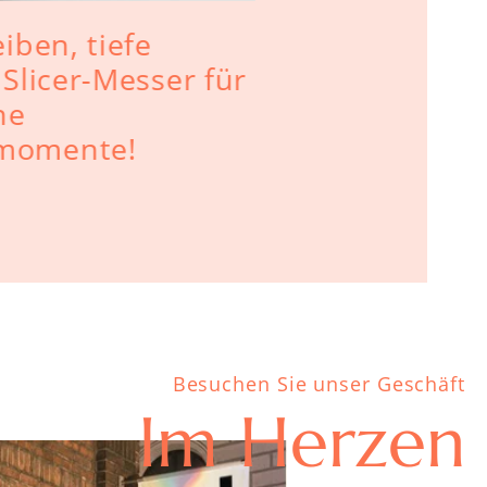
iben, tiefe
Kann man 
Slicer-Messer für
Spülmasch
he
momente!
Besuchen Sie unser Geschäft
Im Herzen