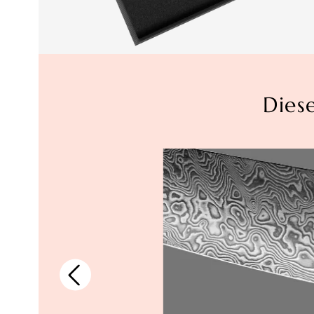
Dies
as