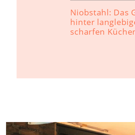
sche
Niobstahl: Das
hinter langlebi
scharfen Küche