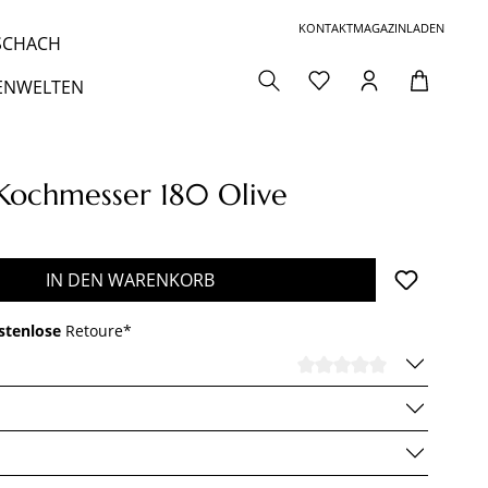
KONTAKT
MAGAZIN
LADEN
 SCHACH
ENWELTEN
 Kochmesser 180 Olive
den gewünschten Wert ein oder benutze die 
IN DEN WARENKORB
stenlose
Retoure*
DURCHSCHNI