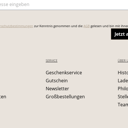
sse
*
nschutzbestimmungen
zur Kenntnis genommen und die
AGB
gelesen und bin mit ihne
Jetzt
SERVICE
ÜBER 
Geschenkservice
Hist
Gutschein
Lade
Newsletter
Phil
ten
Großbestellungen
Stel
Tea