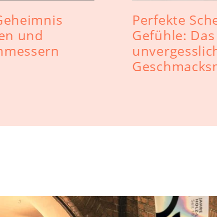
 Geheimnis
Perfekte Sche
gen und
Gefühle: Das 
nmessern
unvergesslic
Geschmacks