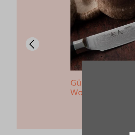
leiben Ihre
Gütekriterien b
Woran erkennt 