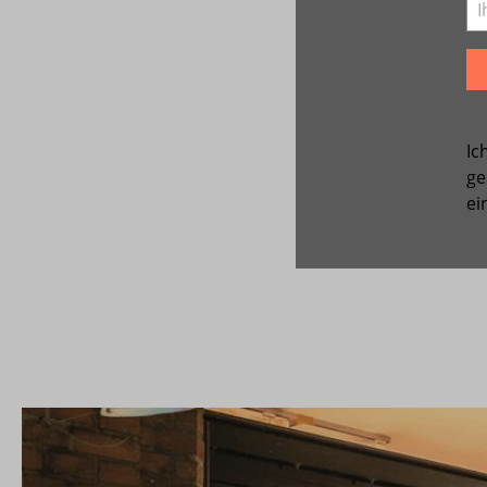
Ic
ge
ei