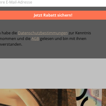
Jetzt Rabatt sichern!
h habe die
Datenschutzbestimmungen
zur Kenntnis
nommen und die
AGB
gelesen und bin mit ihnen
nverstanden.