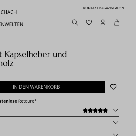
KONTAKT
MAGAZIN
LADEN
 SCHACH
ENWELTEN
t Kapselheber und
holz
den gewünschten Wert ein oder benutze die 
IN DEN WARENKORB
stenlose
Retoure*
DURCHSCHNI