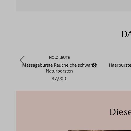
D
Produktgalerie überspringen
HOLZ-LEUTE
Massagebürste Raucheiche schwarze
Haarbürst
Naturborsten
37,90 €
Dies