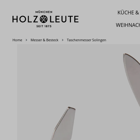
m Hauptinhalt springen
Zur Suche springen
Zur Hauptnavigation springen
KÜCHE & 
WEIHNAC
Home
Messer & Besteck
Taschenmesser Solingen
Bildergalerie überspringen