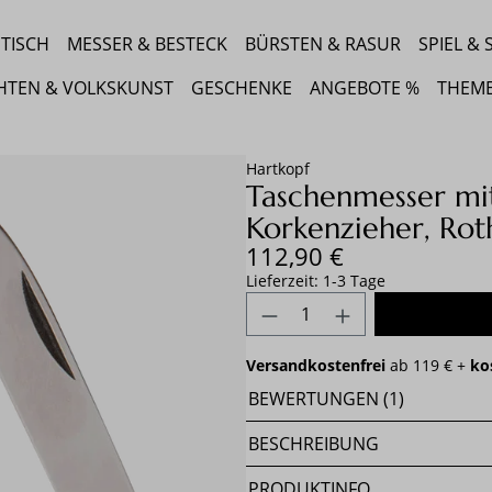
TISCH
MESSER & BESTECK
BÜRSTEN & RASUR
SPIEL &
HTEN & VOLKSKUNST
GESCHENKE
ANGEBOTE %
THEM
Hartkopf
Taschenmesser mi
Korkenzieher, Rot
Regulärer Preis:
112,90 €
Lieferzeit: 1-3 Tage
Produkt Anzahl: Gib 
Versandkostenfrei
ab 119 € +
ko
BEWERTUNGEN (1)
BESCHREIBUNG
PRODUKTINFO