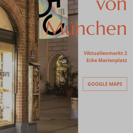
von
München
Viktualienmarkt 2
Ecke Marienplatz
GOOGLE MAPS