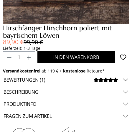
Hirschfänger Hirschhorn poliert mit
bayrischem Löwen
Verkaufspreis:
89,90 €
Regulärer Preis:
99,90 €
Lieferzeit: 1-3 Tage
Produkt Anzahl: Gib den gewünschten Wert e
IN DEN WARENKORB
Versandkostenfrei
ab 119 € +
kostenlose
Retoure*
BEWERTUNGEN (1)
DURCH
BESCHREIBUNG
PRODUKTINFO
FRAGEN ZUM ARTIKEL