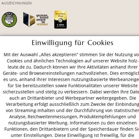
AUSZEICHNUNGEN
Einwilligung für Cookies
ZAHLUNGSARTEN
Mit der Auswahl „Alles akzeptieren“ stimmen Sie der Nutzung v
Cookies und ähnlichen Technologien auf unserer Website holz-
VERSAND
leute.de zu. Dadurch können wir Ihre Aktivitäten anhand Ihrer
Geräte- und Browsereinstellungen nachvollziehen. Dies ermöglic
es uns, anhand ihrer Interessen nutzungsbasierte Werbeanzeig
für Sie bereitzustellen sowie Funktionalitäten unserer Website
AGB
Datenschutz
Impressum
sicherzustellen und stetig zu verbessern. Dabei werden Ihre Dat
auch an Drittanbieter und Werbepartner weitergegeben. Die
© 2026 HOLZ-LEUTE
Verarbeitung erfolgt ausschließlich zum Zwecke der Einbindun
* Alle Preise inkl. gesetzl. Mehrwertsteuer zzgl.
Versandkosten
.
von Streaming-Inhalten und der Durchführung von statistische
Analyse, Reichweitenmessungen, Produktempfehlungen und
nutzungsbasierter Werbung. Informationen zu den einzelnen
Funktionen, den Drittanbietern und der Speicherdauer finden Si
unter Einstellungen. Diese Einwilligung ist freiwillig, für die