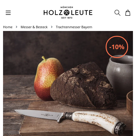
Zum Hauptinhalt springen
Home
Messer & Besteck
Trachtenmesser Bayern
Bildergalerie überspringen
-10%