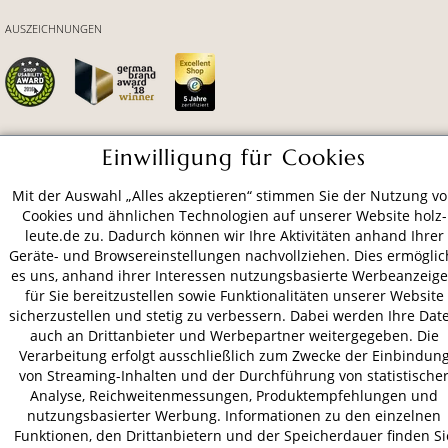
AUSZEICHNUNGEN
Einwilligung für Cookies
ZAHLUNGSARTEN
Mit der Auswahl „Alles akzeptieren“ stimmen Sie der Nutzung v
Cookies und ähnlichen Technologien auf unserer Website holz-
VERSAND
leute.de zu. Dadurch können wir Ihre Aktivitäten anhand Ihrer
Geräte- und Browsereinstellungen nachvollziehen. Dies ermöglic
es uns, anhand ihrer Interessen nutzungsbasierte Werbeanzeig
für Sie bereitzustellen sowie Funktionalitäten unserer Website
AGB
Datenschutz
Impressum
sicherzustellen und stetig zu verbessern. Dabei werden Ihre Dat
auch an Drittanbieter und Werbepartner weitergegeben. Die
© 2026 HOLZ-LEUTE
Verarbeitung erfolgt ausschließlich zum Zwecke der Einbindun
* Alle Preise inkl. gesetzl. Mehrwertsteuer zzgl.
Versandkosten
.
von Streaming-Inhalten und der Durchführung von statistische
Analyse, Reichweitenmessungen, Produktempfehlungen und
nutzungsbasierter Werbung. Informationen zu den einzelnen
Funktionen, den Drittanbietern und der Speicherdauer finden Si