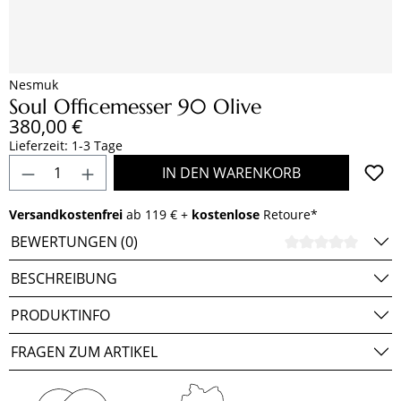
Nesmuk
Soul Officemesser 90 Olive
Regulärer Preis:
380,00 €
Lieferzeit: 1-3 Tage
Produkt Anzahl: Gib den gewünschten Wert e
IN DEN WARENKORB
Versandkostenfrei
ab 119 € +
kostenlose
Retoure*
BEWERTUNGEN (0)
DURCH
BESCHREIBUNG
PRODUKTINFO
FRAGEN ZUM ARTIKEL