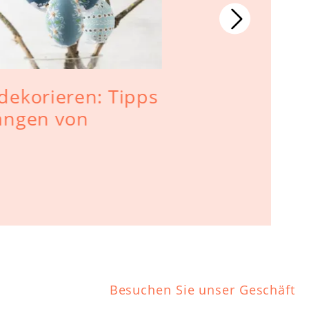
dekorieren: Tipps
Ostersch
ängen von
Erzgebirg
Besuchen Sie unser Geschäft