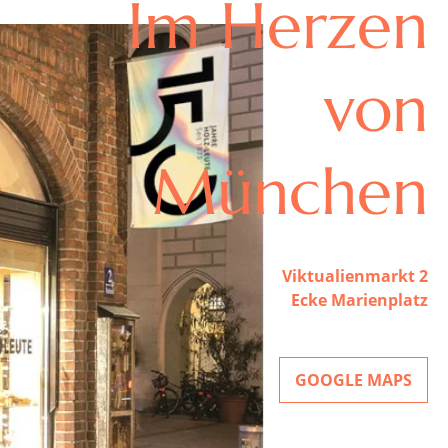
Im Herzen
von
München
Viktualienmarkt 2
Ecke Marienplatz
GOOGLE MAPS