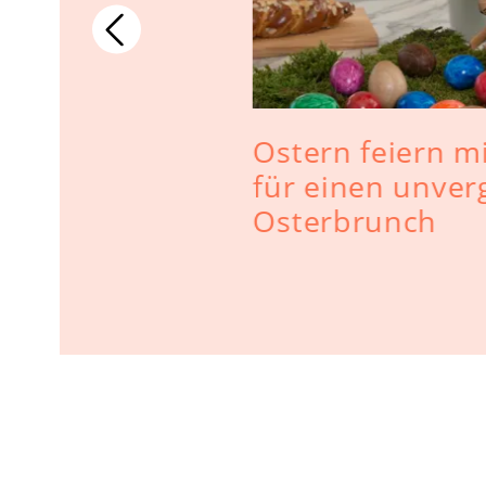
ücken - 10
Ostern feiern mit
ekten
für einen unver
Osterbrunch