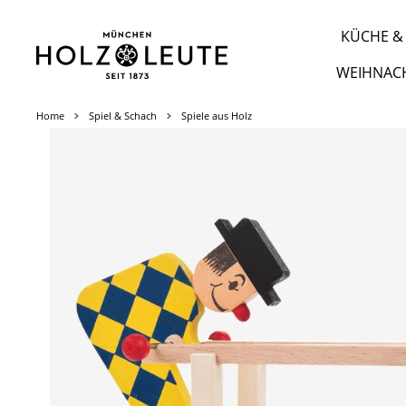
m Hauptinhalt springen
Zur Suche springen
Zur Hauptnavigation springen
KÜCHE & 
WEIHNAC
Home
Spiel & Schach
Spiele aus Holz
Bildergalerie überspringen