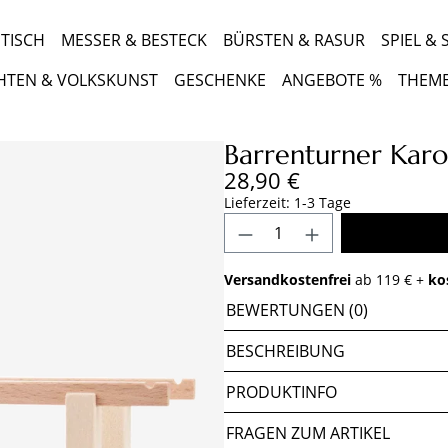
TISCH
MESSER & BESTECK
BÜRSTEN & RASUR
SPIEL &
HTEN & VOLKSKUNST
GESCHENKE
ANGEBOTE %
THEM
Barrenturner Karo
Regulärer Preis:
28,90 €
Lieferzeit: 1-3 Tage
Produkt Anzahl: Gib 
Versandkostenfrei
ab 119 € +
ko
BEWERTUNGEN (0)
BESCHREIBUNG
PRODUKTINFO
FRAGEN ZUM ARTIKEL